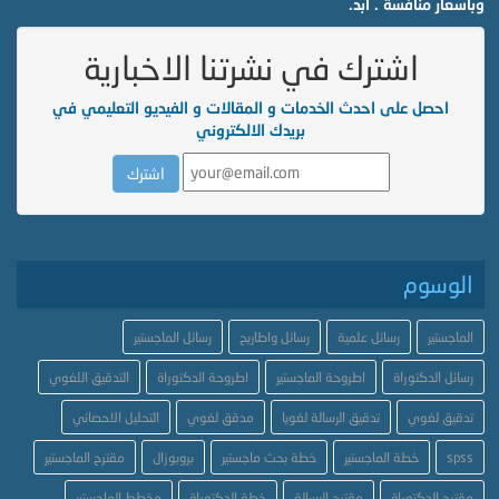
وبأسعار منافسة . ابد.
اشترك في نشرتنا الاخبارية
احصل على احدث الخدمات و المقالات و الفيديو التعليمي في
بريدك الالكتروني
الوسوم
الماجستير
رسائل علمية
رسائل واطاريح
رسائل الماجستير
رسائل الدكتوراة
اطروحة الماجستير
اطروحة الدكتوراة
التدقيق اللغوي
تدقيق لغوي
تدقيق الرسالة لغويا
مدقق لغوي
التحليل الاحصائي
spss
خطة الماجستير
خطة بحث ماجستير
بروبوزال
مقترح الماجستير
مقترح الدكتوراة
مقترح الرسالة
خطة الدكتوراة
مخطط الماجستير