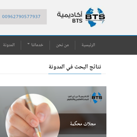
00962790577937
الرئيسية
من نحن
خدماتنا
المدونة
نتائج البحث في المدونة