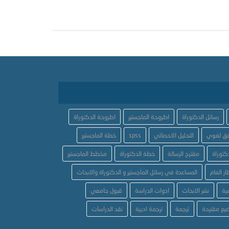
رسائل الدكتوراة
اطروحة الماجستير
اطروحة الدكتوراة
ق لغوي
التحليل الاحصائي
spss
خطة الماجستير
كتوراة
مقترح الرسالة
خطة الدكتوراة
مخطط الماجستير
ار العام
المساعدة في رسائل الماجستير و الدكتوراة والابحاث
ية
نشر الابحاث
ادوات الدراسة
قبول جامعي
يع مقترحة
ترجمة
ترجمة ادبية
نقد الدراسات