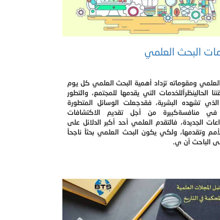
ات البحث العلمي
العلمي ومقوماته تزداد أهمية البحث العلمي كل يوم
ا الحالينظراًللخدمات التي يقدمها للمجتمع، والتطور
 الذي تشهده البشرية، فقدجعلت الوسائل المتطورة
 في منافسةكبيرة من أجل تقديم الاكتشافات
اعات الجديدة، فالتقدم العلمي أحد أكبر الدلائل على
مم وتقدمها، ولكي يكون البحث العلمي بحثاً ناجحاً
ى الباحث أن ي.