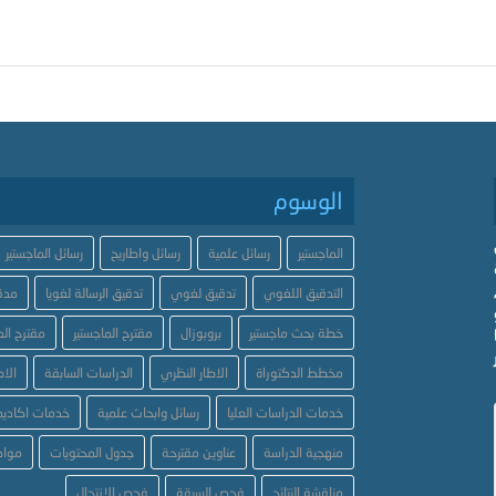
الوسوم
الماجستير
رسائل علمية
رسائل واطاريح
رسائل الماجستير
التدقيق اللغوي
تدقيق لغوي
تدقيق الرسالة لغويا
مدق
خطة بحث ماجستير
بروبوزال
مقترح الماجستير
مقترح الد
مخطط الدكتوراة
الاطار النظري
الدراسات السابقة
الاط
خدمات الدراسات العليا
رسائل وابحاث علمية
خدمات اكاديم
منهجية الدراسة
عناوين مقترحة
جدول المحتويات
مواض
مناقشة النتائج
فحص السرقة
فحص الانتحال