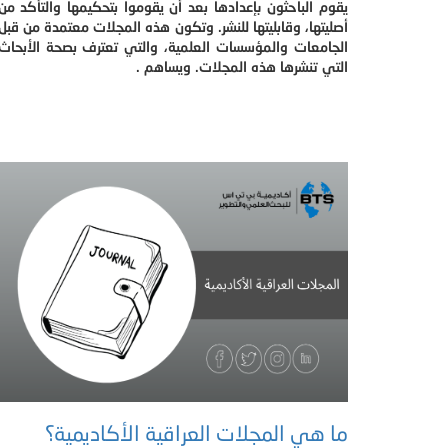
يقوم الباحثون بإعدادها بعد أن يقوموا بتحكيمها والتأكد من
أصليتها، وقابليتها للنشر. وتكون هذه المجلات معتمدة من قبل
الجامعات والمؤسسات العلمية، والتي تعترف بصحة الأبحاث
التي تنشرها هذه المجلات. ويساهم .
ما هي المجلات العراقية الأكاديمية؟