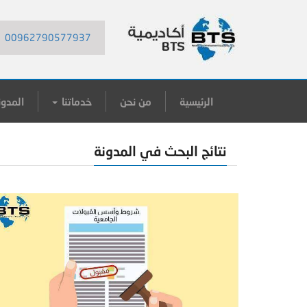
00962790577937
الرئيسية
من نحن
خدماتنا
المدون
نتائج البحث في المدونة