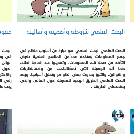
البحث العلمي شروطه وأهميته وأساليبه
مقوم
البحث العلمي البحث العلمي هو عبارة عن أسلوب منظم في
البحث 
جمع المعلومات يستخدم عدداًمن المناهج العلمية بغرض
في وقتن
التأكد من صحة تلك المعلومات، وتعديلها عند الحاجة لذلك،
الهائل
كما أنه الوسيلة التي تمكّنالباحث من وضعالنظريات
الدول
والقوانين، والتنبؤ بحدوث بعض الظواهر وتحليل أسبابها، ويعد
والاختر
البحث العلمي الطريق الوحيد للمعرفة حول العالم، والذي
رقي الأ
يعتمدعلى الطريقة .
يجب عل