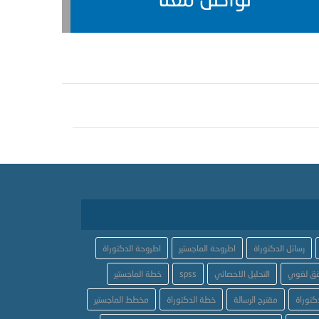
رسائل الدكتوراة
اطروحة الماجستير
اطروحة الدكتوراة
ق لغوي
التحليل الاحصائي
spss
خطة الماجستير
كتوراة
مقترح الرسالة
خطة الدكتوراة
مخطط الماجستير