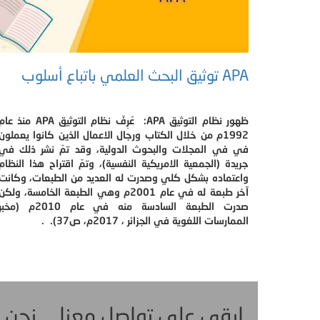
APA توثيق البحث العلمي باتباع أسلوب
ظهور نظام التوثيق APA: عُرِفّ نظام التوثيق APA منذ ع
1992م من خلال الكتاب ورجال الاعمال الذين كانوا يعملون
في في المجلات والبحوث الدولية، وقد تمّ نشر ذلك في
جريدة (الجمعية الامريكية النفسية)، وتمّ اقتراح هذا النظام
واعتماده بشكل كلي وصدرت له العديد من الطبعات، وكانت
آخر طبعة له في عام 2001م وهي الطبعة الخامسة، ولكن
صدرت الطبعة السادسة منه في عام 2010م (مخب
الممارسات اللغوية في الجزائر ، 2017م، ص37). .
ابقى على تواصل معنا ... نحن