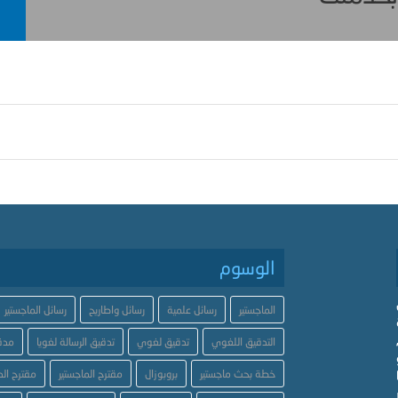
الوسوم
الماجستير
رسائل علمية
رسائل واطاريح
رسائل الماجستير
التدقيق اللغوي
تدقيق لغوي
تدقيق الرسالة لغويا
مدق
خطة بحث ماجستير
بروبوزال
مقترح الماجستير
مقترح الد