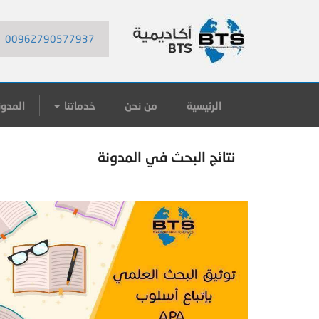
00962790577937
الرئيسية
من نحن
خدماتنا
المدون
نتائج البحث في المدونة