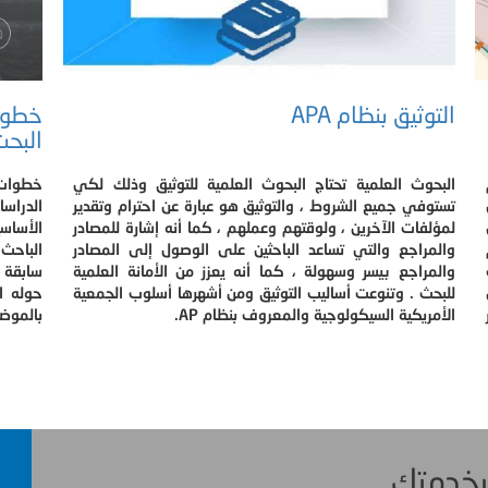
التوثيق بنظام APA
خطوات
البحث
ام
البحوث العلمية تحتاج البحوث العلمية للتوثيق وذلك لكي
خطوات 
تستوفي جميع الشروط ، والتوثيق هو عبارة عن احترام وتقدير
الدراس
لمؤلفات الآخرين ، ولوقتهم وعملهم ، كما أنه إشارة للمصادر
الأساسي
والمراجع والتي تساعد الباحثين على الوصول إلى المصادر
الباحث،
والمراجع بيسر وسهولة ، كما أنه يعزز من الأمانة العلمية
سابقة 
للبحث . وتنوعت أساليب التوثيق ومن أشهرها أسلوب الجمعية
حوله ا
ر
الأمريكية السيكولوجية والمعروف بنظام AP.
بالموضو
 بخدمتك