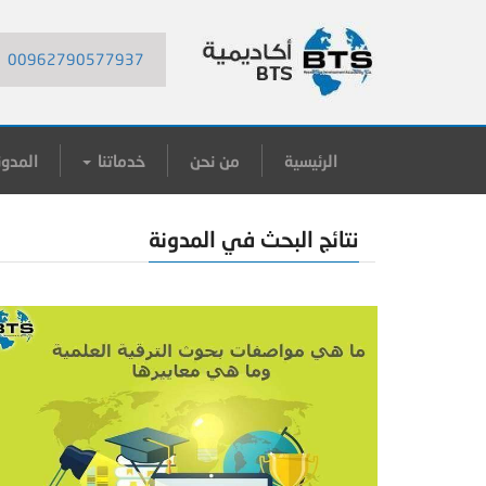
00962790577937
الرئيسية
من نحن
خدماتنا
المدون
نتائج البحث في المدونة