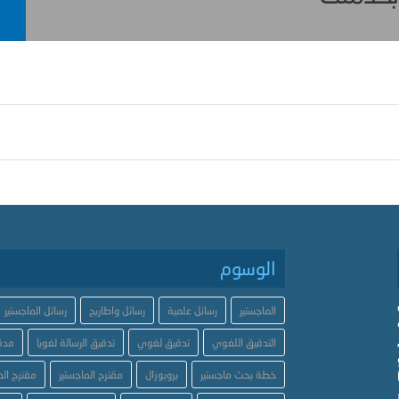
الوسوم
الماجستير
رسائل علمية
رسائل واطاريح
رسائل الماجستير
التدقيق اللغوي
تدقيق لغوي
تدقيق الرسالة لغويا
مدق
خطة بحث ماجستير
بروبوزال
مقترح الماجستير
مقترح الد