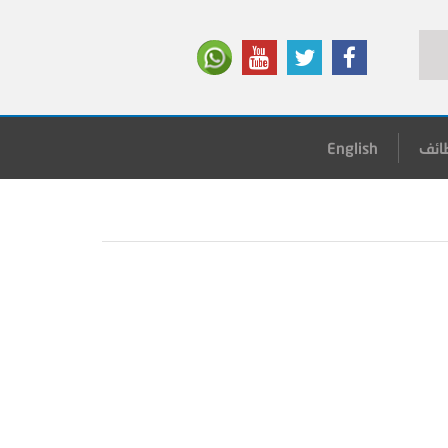
ائف
English