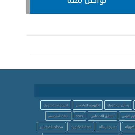
رسائل الدكتوراة
اطروحة الماجستير
اطروحة الدكتوراة
ق لغوي
التحليل الاحصائي
spss
خطة الماجستير
كتوراة
مقترح الرسالة
خطة الدكتوراة
مخطط الماجستير