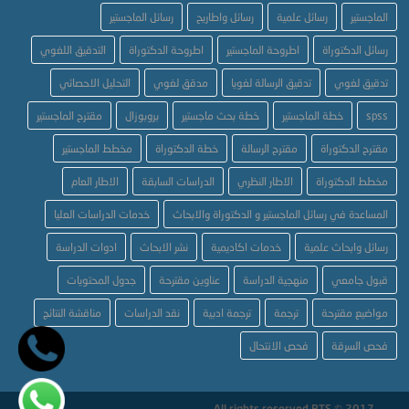
الماجستير
رسائل علمية
رسائل واطاريح
رسائل الماجستير
رسائل الدكتوراة
اطروحة الماجستير
اطروحة الدكتوراة
التدقيق اللغوي
تدقيق لغوي
تدقيق الرسالة لغويا
مدقق لغوي
التحليل الاحصائي
spss
خطة الماجستير
خطة بحث ماجستير
بروبوزال
مقترح الماجستير
مقترح الدكتوراة
مقترح الرسالة
خطة الدكتوراة
مخطط الماجستير
مخطط الدكتوراة
الاطار النظري
الدراسات السابقة
الاطار العام
المساعدة في رسائل الماجستير و الدكتوراة والابحاث
خدمات الدراسات العليا
رسائل وابحاث علمية
خدمات اكاديمية
نشر الابحاث
ادوات الدراسة
قبول جامعي
منهجية الدراسة
عناوين مقترحة
جدول المحتويات
مواضيع مقترحة
ترجمة
ترجمة ادبية
نقد الدراسات
مناقشة النتائج
فحص السرقة
فحص الانتحال
All rights reserved BTS © 2017