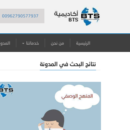
00962790577937
الرئيسية
من نحن
خدماتنا
المدون
نتائج البحث في المدونة