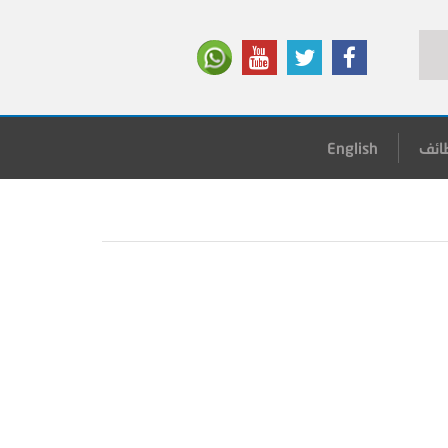
ائف
English