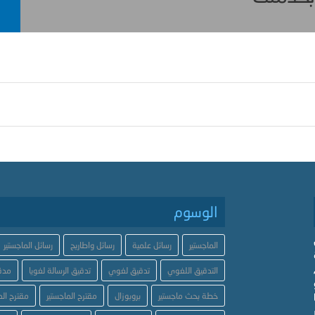
الوسوم
الماجستير
رسائل علمية
رسائل واطاريح
رسائل الماجستير
التدقيق اللغوي
تدقيق لغوي
تدقيق الرسالة لغويا
مدق
خطة بحث ماجستير
بروبوزال
مقترح الماجستير
مقترح الد