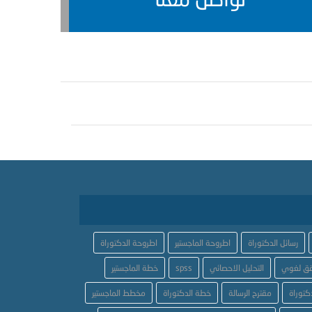
رسائل الدكتوراة
اطروحة الماجستير
اطروحة الدكتوراة
ق لغوي
التحليل الاحصائي
spss
خطة الماجستير
كتوراة
مقترح الرسالة
خطة الدكتوراة
مخطط الماجستير