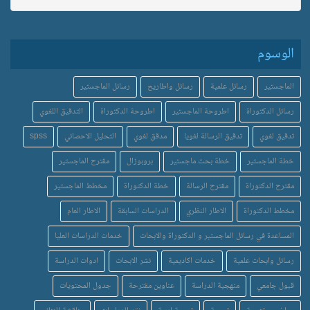
الوسوم
الماجستير
رسائل علمية
رسائل واطاريح
رسائل الماجستير
رسائل الدكتوراة
اطروحة الماجستير
اطروحة الدكتوراة
التدقيق اللغوي
تدقيق لغوي
تدقيق الرسالة لغويا
مدقق لغوي
التحليل الاحصائي
spss
خطة الماجستير
خطة بحث ماجستير
بروبوزال
مقترح الماجستير
مقترح الدكتوراة
مقترح الرسالة
خطة الدكتوراة
مخطط الماجستير
مخطط الدكتوراة
الاطار النظري
الدراسات السابقة
الاطار العام
المساعدة في رسائل الماجستير و الدكتوراة والابحاث
خدمات الدراسات العليا
رسائل وابحاث علمية
خدمات اكاديمية
نشر الابحاث
ادوات الدراسة
قبول جامعي
منهجية الدراسة
عناوين مقترحة
جدول المحتويات