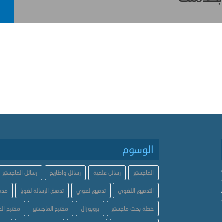
الوسوم
الماجستير
رسائل علمية
رسائل واطاريح
رسائل الماجستير
التدقيق اللغوي
تدقيق لغوي
تدقيق الرسالة لغويا
مدق
خطة بحث ماجستير
بروبوزال
مقترح الماجستير
مقترح الد