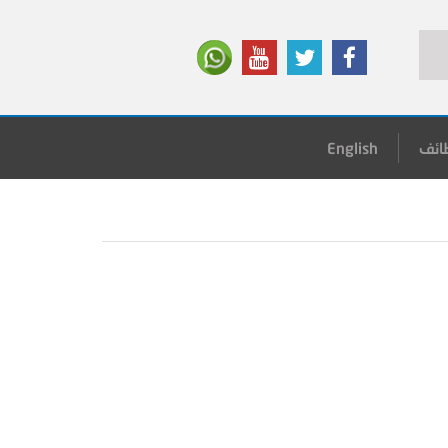
ائف
English