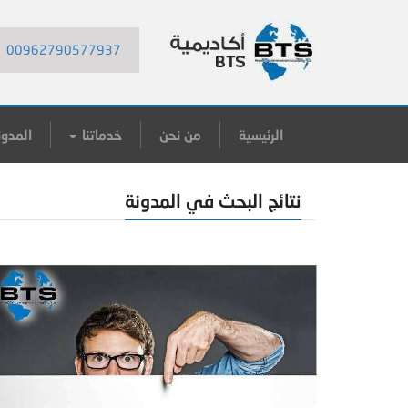
00962790577937
الرئيسية
من نحن
خدماتنا
المدون
نتائج البحث في المدونة