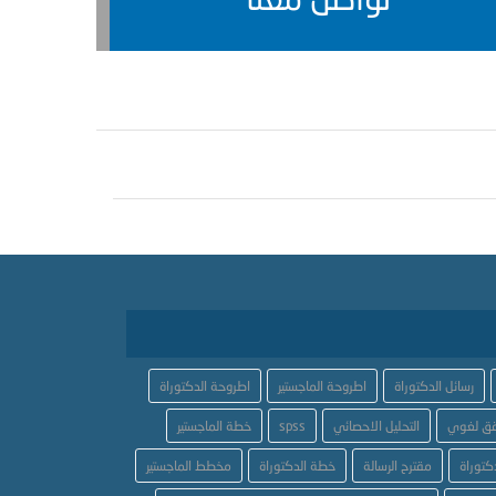
رسائل الدكتوراة
اطروحة الماجستير
اطروحة الدكتوراة
ق لغوي
التحليل الاحصائي
spss
خطة الماجستير
كتوراة
مقترح الرسالة
خطة الدكتوراة
مخطط الماجستير