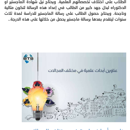
الطلاب على اختلاف تخصصاتهم العلمية. ويحتاج نيل شهادة الماجستير أو
الدكتوراه لبذل جهد كبير من الطالب في إعداد هذه الرسالة لتكون مثالية
وناجحة. ويحتاج حصول الطالب على رسالة الماجستير للدراسة لمدة ثلاث
سنوات ليتقدم بعدها برسالة ماجستير يحصل من خلالها على هذه الدرجة..