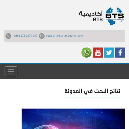
00962790577937
support@bts-academy.com
القائمة
نتائج البحث في المدونة