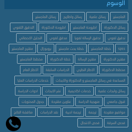
الوسوم
الماجستير
رسائل علمية
رسائل واطاريح
رسائل الماجستير
رسائل الدكتوراة
اطروحة الماجستير
اطروحة الدكتوراة
التدقيق اللغوي
تدقيق لغوي
تدقيق الرسالة لغويا
مدقق لغوي
التحليل الاحصائي
spss
خطة الماجستير
خطة بحث ماجستير
بروبوزال
مقترح الماجستير
مقترح الدكتوراة
مقترح الرسالة
خطة الدكتوراة
مخطط الماجستير
مخطط الدكتوراة
الاطار النظري
الدراسات السابقة
الاطار العام
المساعدة في رسائل الماجستير و الدكتوراة والابحاث
خدمات الدراسات العليا
رسائل وابحاث علمية
خدمات اكاديمية
نشر الابحاث
ادوات الدراسة
قبول جامعي
منهجية الدراسة
عناوين مقترحة
جدول المحتويات
مواضيع مقترحة
ترجمة
ترجمة ادبية
نقد الدراسات
مناقشة النتائج
فحص السرقة
فحص الانتحال