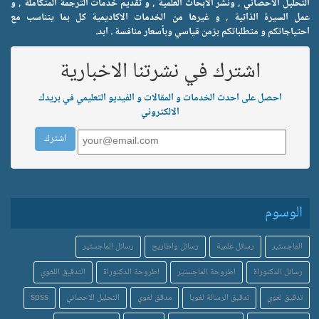
التحليل الاحصائي , ونشر الابحاث العلمية , و تقديم خدمات الترجمة المتكاملة , و
عمل السيرة الذاتية , و غيرها من الخدمات الاكاديمية كل بما يتناسب مع
احتياجاتكم و متطلباتكم بزمن قياسي وبأسعار منافسة . ابد.
اشترك في نشرتنا الاخبارية
احصل على احدث الخدمات و المقالات و الفيديو التعليمي في بريدك
الالكتروني
الوسوم
الماجستير
رسائل علمية
رسائل واطاريح
رسائل الماجستير
رسائل الدكتوراة
اطروحة الماجستير
اطروحة الدكتوراة
التدقيق اللغوي
تدقيق لغوي
تدقيق الرسالة لغويا
مدقق لغوي
التحليل الاحصائي
spss