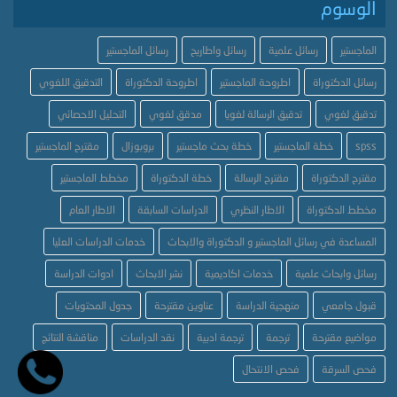
الوسوم
الماجستير
رسائل علمية
رسائل واطاريح
رسائل الماجستير
رسائل الدكتوراة
اطروحة الماجستير
اطروحة الدكتوراة
التدقيق اللغوي
تدقيق لغوي
تدقيق الرسالة لغويا
مدقق لغوي
التحليل الاحصائي
spss
خطة الماجستير
خطة بحث ماجستير
بروبوزال
مقترح الماجستير
مقترح الدكتوراة
مقترح الرسالة
خطة الدكتوراة
مخطط الماجستير
مخطط الدكتوراة
الاطار النظري
الدراسات السابقة
الاطار العام
المساعدة في رسائل الماجستير و الدكتوراة والابحاث
خدمات الدراسات العليا
رسائل وابحاث علمية
خدمات اكاديمية
نشر الابحاث
ادوات الدراسة
قبول جامعي
منهجية الدراسة
عناوين مقترحة
جدول المحتويات
مواضيع مقترحة
ترجمة
ترجمة ادبية
نقد الدراسات
مناقشة النتائج
فحص السرقة
فحص الانتحال