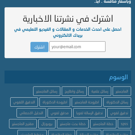
وبأسعار منافسة . ابد.
اشترك في نشرتنا الاخبارية
احصل على احدث الخدمات و المقالات و الفيديو التعليمي في
بريدك الالكتروني
الوسوم
الماجستير
رسائل علمية
رسائل واطاريح
رسائل الماجستير
رسائل الدكتوراة
اطروحة الماجستير
اطروحة الدكتوراة
التدقيق اللغوي
تدقيق لغوي
تدقيق الرسالة لغويا
مدقق لغوي
التحليل الاحصائي
spss
خطة الماجستير
خطة بحث ماجستير
بروبوزال
مقترح الماجستير
مقترح الدكتوراة
مقترح الرسالة
خطة الدكتوراة
مخطط الماجستير