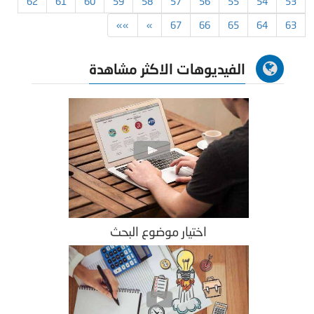
62
61
60
59
58
57
56
55
54
53
»»
»
67
66
65
64
63
الفيديوهات الاكثر مشاهدة
اختيار موضوع البحث