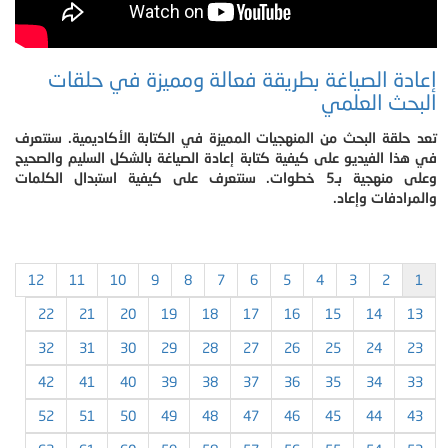
إعادة الصياغة بطريقة فعالة ومميزة في حلقات
البحث العلمي
تعد حلقة البحث من المنهجيات المميزة في الكتابة الأكاديمية. سنتعرف
في هذا الفيديو على كيفية كتابة إعادة الصياغة بالشكل السليم والصحيح
وعلى منهجية بـ5 خطوات. سنتعرف على كيفية استبدال الكلمات
والمرادفات وإعاد.
12
11
10
9
8
7
6
5
4
3
2
1
22
21
20
19
18
17
16
15
14
13
32
31
30
29
28
27
26
25
24
23
42
41
40
39
38
37
36
35
34
33
52
51
50
49
48
47
46
45
44
43