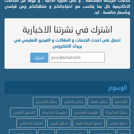
خدمات الترجمة المتكاملة , و عمل السيرة الذاتية , و غيرها من الخدمات
الاكاديمية كل بما يتناسب مع احتياجاتكم و متطلباتكم بزمن قياسي
وبأسعار منافسة . ابد.
اشترك في نشرتنا الاخبارية
احصل على احدث الخدمات و المقالات و الفيديو التعليمي في
بريدك الالكتروني
الوسوم
الماجستير
رسائل علمية
رسائل واطاريح
رسائل الماجستير
رسائل الدكتوراة
اطروحة الماجستير
اطروحة الدكتوراة
التدقيق اللغوي
تدقيق لغوي
تدقيق الرسالة لغويا
مدقق لغوي
التحليل الاحصائي
spss
خطة الماجستير
خطة بحث ماجستير
بروبوزال
مقترح الماجستير