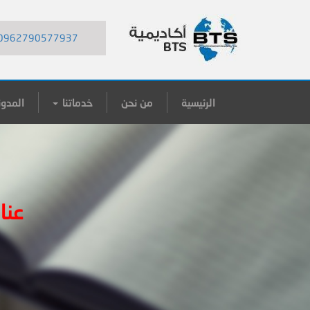
0962790577937
الرئيسية
من نحن
خدماتنا
المدون
عنا