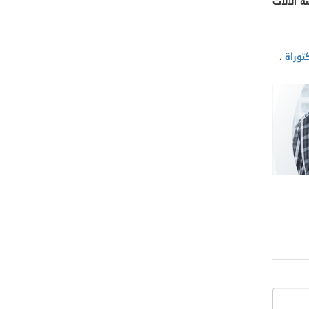
ة الآلات
توراة
.