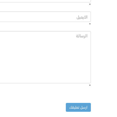
*
*
*