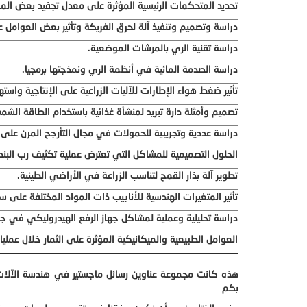
تحديد المتحكمات الرئيسية المؤثرة على معدل تجفيد بعض الموا
دراسة وتصميم وتنفيذ آلة لحرق الفريكة وتأثير بعض العوامل 
دراسة تقنية الري بالمرشات الموضعية.
دراسة الصدمة المائية في أنظمة الري ونمذجتها برمجيا.
تأثير ضغط هواء الإطارات للآليات الزراعية على الإنتاجية واس
تصميم وأمثلة دارة تبريد لمنشأة غذائية باستخدام الطاقة الش
دراسة عددية وتجريبية للحمولات في مجال التأرجح المرن على أ
الحلول التصميمية للمشاكل التي تعترض عملية تكثيف رب البند
تطوير آلة بذار القمح لتناسب الزراعة في الأراضي الطينية.
تأثير المتغيرات الهندسية للأنابيب ذات المواد المختلفة على 
دراسة تحليلية وعملية لمشاكل جهاز الرفع الهيدروليكي في جرا
العوامل الطبيعية والميكانيكية المؤثرة على الثمار خلال عمليا
هذه كانت مجموعة عناوين رسائل ماجستير في هندسة الآلات ا
بكم