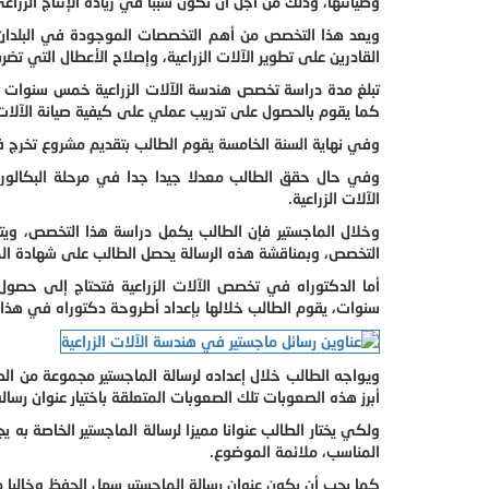
وصيانتها، وذلك من أجل أن تكون سببا في زيادة الإنتاج الزر
ويعد هذا التخصص من أهم التخصصات الموجودة في البلدان
القادرين على تطوير الآلات الزراعية، وإصلاح الأعطال التي تضرب
تبلغ مدة دراسة تخصص هندسة الآلات الزراعية خمس سنوات ي
كما يقوم بالحصول على تدريب عملي على كيفية صيانة الآلات ا
وفي نهاية السنة الخامسة يقوم الطالب بتقديم مشروع تخرج ف
وفي حال حقق الطالب معدلا جيدا جدا في مرحلة البكالور
الآلات الزراعية.
وخلال الماجستير فإن الطالب يكمل دراسة هذا التخصص، ويت
التخصص، وبمناقشة هذه الرسالة يحصل الطالب على شهادة الما
أما الدكتوراه في تخصص الآلات الزراعية فتحتاج إلى حصو
سنوات، يقوم الطالب خلالها بإعداد أطروحة دكتوراه في هذا ا
ويواجه الطالب خلال إعداده لرسالة الماجستير مجموعة من ال
أبرز هذه الصعوبات تلك الصعوبات المتعلقة باختيار عنوان رسالة
ولكي يختار الطالب عنوانا مميزا لرسالة الماجستير الخاصة ب
المناسب، ملائمة الموضوع.
كما يجب أن يكون عنوان رسالة الماجستير سهل الحفظ وخاليا م