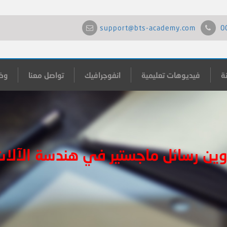
support@bts-academy.com
0
ة
فيديوهات تعليمية
انفوجرافيك
تواصل معنا
وظ
وين رسائل ماجستير في هندسة الآلات 