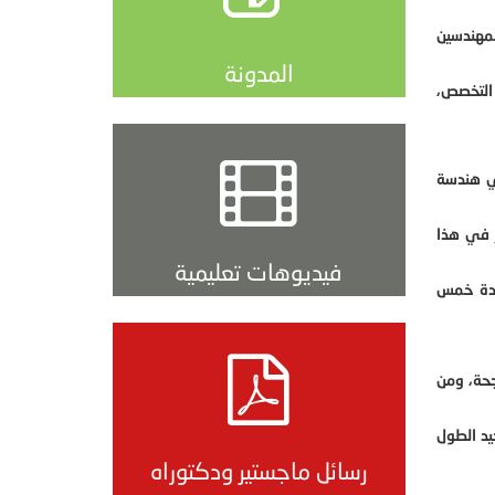
مهندسين
المدونة
 التخصص،
ي هندسة
 في هذا
فيديوهات تعليمية
مدة خمس
جحة، ومن
يد الطول
رسائل ماجستير ودكتوراه