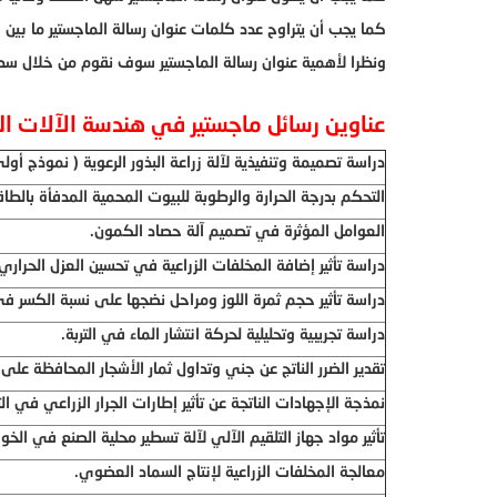
كما يجب أن يتراوح عدد كلمات عنوان رسالة الماجستير ما 
ونظرا لأهمية عنوان رسالة الماجستير سوف نقوم من خلال سطور 
عناوين رسائل ماجستير في هندسة الآلات الز
دراسة تصميمة وتنفيذية لآلة زراعة البذور الرعوية ( نموذج أول
التحكم بدرجة الحرارة والرطوبة للبيوت المحمية المدفأة بالط
العوامل المؤثرة في تصميم آلة حصاد الكمون.
دراسة تأثير إضافة المخلفات الزراعية في تحسين العزل الحراري
دراسة تأثير حجم ثمرة اللوز ومراحل نضجها على نسبة الكسر في 
دراسة تجريبية وتحليلية لحركة انتشار الماء في التربة.
تقدير الضرر الناتج عن جني وتداول ثمار الأشجار المحافظة على
نمذجة الإجهادات الناتجة عن تأثير إطارات الجرار الزراعي في الت
تأثير مواد جهاز التلقيم الآلي لآلة تسطير محلية الصنع في الخوا
معالجة المخلفات الزراعية لإنتاج السماد العضوي.