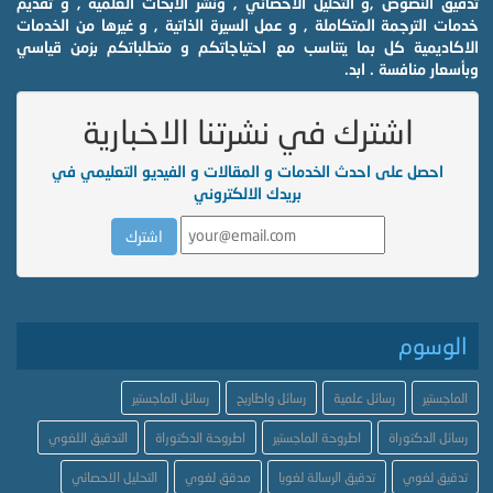
تدقيق النصوص ,و التحليل الاحصائي , ونشر الابحاث العلمية , و تقديم
خدمات الترجمة المتكاملة , و عمل السيرة الذاتية , و غيرها من الخدمات
الاكاديمية كل بما يتناسب مع احتياجاتكم و متطلباتكم بزمن قياسي
وبأسعار منافسة . ابد.
اشترك في نشرتنا الاخبارية
احصل على احدث الخدمات و المقالات و الفيديو التعليمي في
بريدك الالكتروني
الوسوم
الماجستير
رسائل علمية
رسائل واطاريح
رسائل الماجستير
رسائل الدكتوراة
اطروحة الماجستير
اطروحة الدكتوراة
التدقيق اللغوي
تدقيق لغوي
تدقيق الرسالة لغويا
مدقق لغوي
التحليل الاحصائي