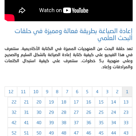
إعادة الصياغة بطريقة فعالة ومميزة في حلقات
البحث العلمي
تعد حلقة البحث من المنهجيات المميزة في الكتابة الأكاديمية. سنتعرف
في هذا الفيديو على كيفية كتابة إعادة الصياغة بالشكل السليم والصحيح
وعلى منهجية بـ5 خطوات. سنتعرف على كيفية استبدال الكلمات
والمرادفات وإعاد.
12
11
10
9
8
7
6
5
4
3
2
1
22
21
20
19
18
17
16
15
14
13
32
31
30
29
28
27
26
25
24
23
42
41
40
39
38
37
36
35
34
33
52
51
50
49
48
47
46
45
44
43