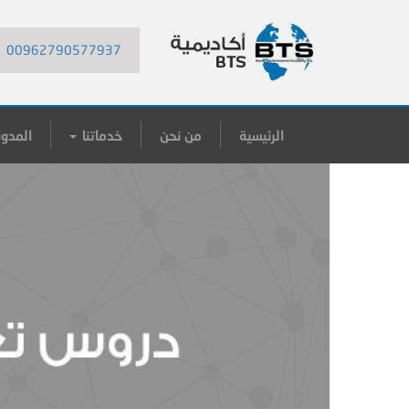
00962790577937
الرئيسية
من نحن
خدماتنا
المدون