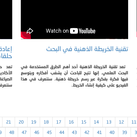
تقنية الخريطة الذهنية في البحث
إعادة
حلقات
تعد تقنية الخريطة الذهنية أحد أهم الطرق المستخدمة في
تعد حل
البحث العلمي. إنها تتيح للباحث أن يشعّب أفكاره ويتوسع
الأكادي
فيها فكرة بفكرة عبر رسم خريطة ذهنية. سنتعرف في هذا
الفيديو على كيفية إنشاء الخريط.
سنتعرف 
21
20
19
18
17
16
15
14
13
12
11
9
48
47
46
45
44
43
42
41
40
39
3