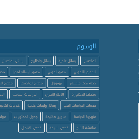
الوسوم
الماجستير
رسائل علمية
رسائل واطاريح
رسائل الماجستير
التدقيق اللغوي
تدقيق لغوي
تدقيق الرسالة لغويا
مدق
خطة بحث ماجستير
بروبوزال
مقترح الماجستير
مقترح الد
مخطط الدكتوراة
الاطار النظري
الدراسات السابقة
الاط
خدمات الدراسات العليا
رسائل وابحاث علمية
خدمات اكاديم
منهجية الدراسة
عناوين مقترحة
جدول المحتويات
مواض
مناقشة النتائج
فحص السرقة
فحص الانتحال