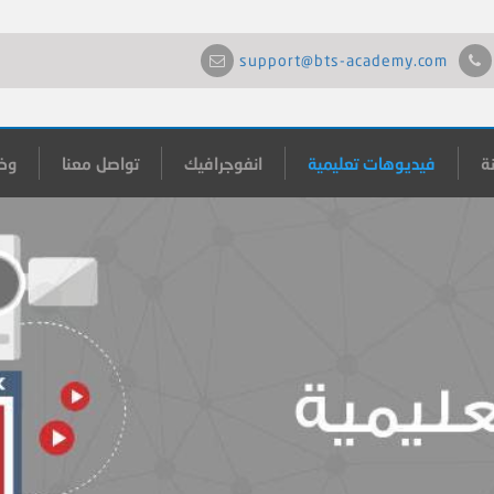
support@bts-academy.com
ة
فيديوهات تعليمية
انفوجرافيك
تواصل معنا
وظ