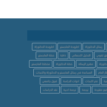
رسائل الدكتوراة
اطروحة الماجستير
اطروحة الدكتوراة
ق لغوي
التحليل الاحصائي
spss
خطة الماجستير
كتوراة
مقترح الرسالة
خطة الدكتوراة
مخطط الماجستير
ار العام
المساعدة في رسائل الماجستير و الدكتوراة والابحاث
ية
نشر الابحاث
ادوات الدراسة
قبول جامعي
يع مقترحة
ترجمة
ترجمة ادبية
نقد الدراسات