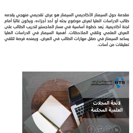
مقدمة حول السيمنار الأكاديمي السيمنار هو عرض تقديمي منهجي يقدمه
طالب الدراسات العليا لعرض موضوع بحثه أو أحد أجزاءه، ويكون غالبًا أمام
لجنة أكاديمية. يُعد خطوة أساسية في مسار الماجستير لتدريب الطالب على
العرض العلمي وتلقي الملاحظات. أهمية السيمنار في الدراسات العليا
يساعد السيمنار في صقل مهارات الطالب في العرض، ويمنحه فرصة لتلقي
تعليقات من أسات.