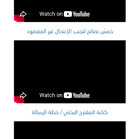
خمسُ نصائح لتجنب الإنتحال غير المقصود
كتابة المقترح البحثي / خطة الرسالة