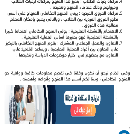
مراعاة رغبات الطلاب : يتميز هذا المنهج بمراعاته لرغبات الطلاب
وميولهم وذلك عند بناء المنهج وتنفيذه .
مراعاة الفروق الفردية : يبني المنهج التكاملي المنهاج على أسس
تظهر الفروق الفردية بين الطلاب ، وبالتالي يصبح بإمكان المعلم
معالجة هذه الفروق .
الاهتمام بالأنشطة التعليمية : يولي المنهج التكاملي اهتماما كبيرا
بالأنشطة التعليمية فهو يعتبرها أساس العملية التعليمية .
التعاون والعمل الجماعي المشترك : يقوم المنهج التكاملي بالتركيز
على التعاون بين أفراد العملية التعليمية ، ويساعد التلاميذ على
التعاون مع بعضهم في اختيار موضوعات الدراسة وتنفيذها .
وفي الختام نرجو أن نكون وفقنا في تقديم معلومات كافية ووافية حو
المنهج التكاملي ، وبينا لكم أسس هذا المنهج وأنواعه وأهميته .