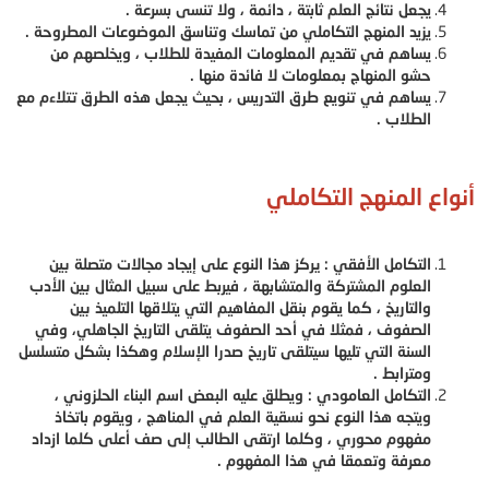
يجعل نتائج العلم ثابتة ، دائمة ، ولا تنسى بسرعة .
يزيد المنهج التكاملي من تماسك وتناسق الموضوعات المطروحة .
يساهم في تقديم المعلومات المفيدة للطلاب ، ويخلصهم من
حشو المنهاج بمعلومات لا فائدة منها .
يساهم في تنويع طرق التدريس ، بحيث يجعل هذه الطرق تتلاءم مع
الطلاب .
أنواع المنهج التكاملي
التكامل الأفقي : يركز هذا النوع على إيجاد مجالات متصلة بين
العلوم المشتركة والمتشابهة ، فيربط على سبيل المثال بين الأدب
والتاريخ ، كما يقوم بنقل المفاهيم التي يتلاقها التلميذ بين
الصفوف ، فمثلا في أحد الصفوف يتلقى التاريخ الجاهلي، وفي
السنة التي تليها سيتلقى تاريخ صدرا الإسلام وهكذا بشكل متسلسل
ومترابط .
التكامل العامودي : ويطلق عليه البعض اسم البناء الحلزوني ،
ويتجه هذا النوع نحو نسقية العلم في المناهج ، ويقوم باتخاذ
مفهوم محوري ، وكلما ارتقى الطالب إلى صف أعلى كلما ازداد
معرفة وتعمقا في هذا المفهوم .