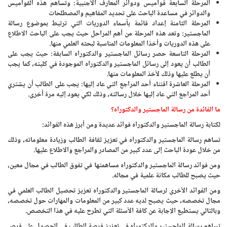
المرحلة السابعة قواميس ودوائر المعارف الأجنبية: وتساهم هذه القواميس
والدوائر في مساعدة الباحث على تحديد المفاهيم والمصطلحات
المرحلة الثامنة إعداد قائمة بأسماء الدوريات التي ترتبط بموضوع رسالة
الماجستير: وتعد هذه المرحلة من أهم المراحل حيث يجب على الباحث الاطلاع
على هذه الدوريات وأخذا المعلومات المناسبة لبحثه العلمي منها.
المرحلة التاسعة حصر رسائل الماجستير والدكتوراه السابقة: حيث يجب على
الطالب أن يعود إلى رسائل الماجستير والدكتوراه الموجودة في كليته، كما يجب
أن يطلع عليها وذلك لأخذ المعلومات منها.
المرحلة العاشرة اقتناء أحد المراجع التي عاد إليها: يجب على الطالب أن يشتري
أحد المراجع التي عاد إليها خلال رسالته، وذلك لكي يعود إليه مرة أخرى.
ما الفائدة من رسالة الماجستير والدكتوراه؟
لكتابة رسالة الماجستير والدكتوراه فوائد عديدة ومن أبرز هذه الفوائد:
تساهم رسالة الماجستير والدكتوراه في تعزيز ثقافة الطالب وزيادة معلوماته، وذلك
من خلال عودة الباحث إلى عدد كبير من المصادر والمراجع والاطلاع عليها.
ومن فوائد رسالة الماجستير والدكتوراه مساهمتها في تفوق الطالب في مجال معين،
حيث يصبح للطالب مكانة علمية في مجاله.
ومن الفوائد الأخرى لرسالة الماجستير والدكتوراه تعزيز تحصيل الطالب العلمي في
مجال تخصصه، حيث يصبح لديه عدد كبير من المعلومات والمهارات حول تخصصه،
وبالتالي يستطيع الإجابة عن كافة الأسئلة التي تطرح عليه في هذا التخصص.
تساهم رسالة الماجستير والدكتوراه في تعزيز فرصة الطالب في الحصول على فرص