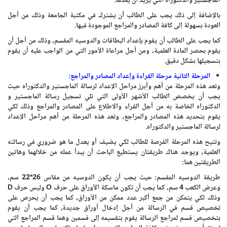
الماجستير والدكتوراه التي يريد أن يعدها.
بالإضافة إلى ذلك يجب على الطالب أن يشترك في مكتبة الجامعة وذلك من أجل
العودة بسهولة إلى كافة المصادر والمراجع الموجودة فيها.
كما يجب على الطالب أن يقوم بإعداد البطاقات والدوسيه المقسم، وذلك من أجل أن
يقوم بحصر المادة العلمية، ومن أجل مراعاة الأمور التي من الواجب عليه أن يقوم
بتسجيلها بشكل دقيق.
المرحلة الثانية مرحلة القراءة وإعداد المصادر والمراجع:
وتعد هذه المرحلة من أهم وأبرز مراحل الإعداد لرسالة الماجستير والدكتوراه حيث
يجب أن يخصص الطالب الأشهر الأولى التي تلي تسجيل رسالة الماجستير و
الدكتوراه الخاصة به من أجل القراء والاطلاع على المصادر والمراجع وذلك لكي
يقوم بتحديد هذه المصادر والمراجع، وتعد هذه المرحلة من أهم مراحل الإعداد
لرسالة الماجستير والدكتوراه.
وتتيح هذه المرحلة الفرصة للطالب لكي يضيف أو يعدل ما هو ضروري في رسالته
العلمية، ويوجد هناك طريقتان يستطيع الباحث أن يبدأ عمله من خلالهما وهاتين
الطريقتين هما:
طريقة الدوسيه المقسم: حيث يجب أن يكون الدوسيه من مقاس 26*22 سم،
وعرض الكعب 4 سم، كما يجب أن تكون ماسكة الأوراق على حرف
O
وليس حرف
D
وذلك لكي يتمكن من جمع أكبر عدد ممكن من الأوراق، كما يجب أن يحرص على
تخصيص قسم في الرسالة من أجل إدخال أوراق جديدة، كما يجب أن يقوم
بتخصيص قسم لمراجع الرسالة يقوم بتقسيمه إلى قسمين وهما قسم المراجع التي