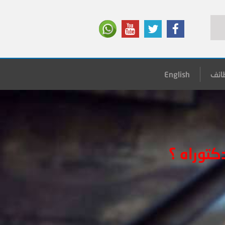
ائف
English
كتوراه ؟