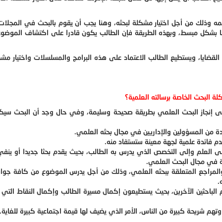
سمه وذلك من أجل اختيار مشكلة لبحثه، وهنا يجب أن يقوم بالبحث في المجلات
تها بشكل مبسط، وبهذه الطريقة فإن الطالب يكون قادرا على اكتشاف الموضو
ن القضايا، ويستطيع الطالب الاعتماد على هذه البرامج والمسلسلات واختيار مشك
لة البحث الخاصة برسالته العلمية؟
على إنجاز البحث العلمي بطريقة صحيحة وسليمة، وفي حال وجد أن البحث سيكل
من المسؤولين والإداريين في مجال بحثه العلمي.
م فائدة علمية لجهة معينة ستستفاد منه.
 العلم وإلى التخصص الذي يدرس به الطالب، بحيث يقدم بحثا جديدا أو ينفي
 في مجال البحث العلمي.
المراجع المتعلقة ببحثه العلمي، وذلك من أجل يدرس الموضوع من كافة جوا
.
لباحثين الآخرين، بحيث يستطيعون إكمال مسيرة الطالب وإكمال النقاط التي
هم شريحة كبيرة من الناس، الأمر الذي يضيف لها قيمة اجتماعية كبيرة للغاية.