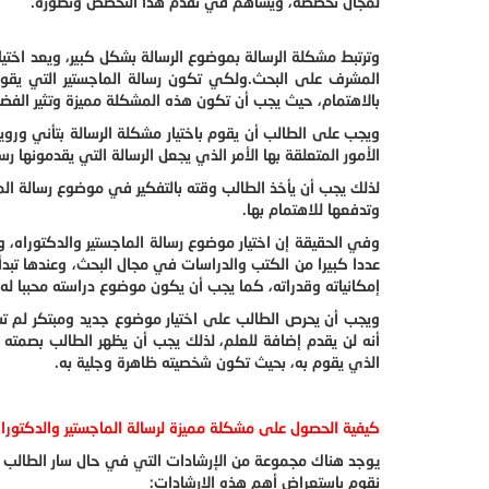
لمجال تخصصه، ويساهم في تقدم هذا التخصص وتطوره.
وترتبط مشكلة الرسالة بموضوع الرسالة بشكل كبير، ويعد اختي
المشرف على البحث.
ولكي تكون رسالة الماجستير التي يقوم
بالاهتمام، حيث يجب أن تكون هذه المشكلة مميزة وتثير الف
ويجب على الطالب أن يقوم باختيار مشكلة الرسالة بتأني وروي
الأمور المتعلقة بها الأمر الذي يجعل الرسالة التي يقدمونها رس
لذلك يجب أن يأخذ الطالب وقته بالتفكير في موضوع رسالة ال
وتدفعها للاهتمام بها.
وفي الحقيقة إن اختيار موضوع رسالة الماجستير والدكتوراه، 
عددا كبيرا من الكتب والدراسات في مجال البحث، وعندها تبد
إمكانياته وقدراته، كما يجب أن يكون موضوع دراسته محببا له
ويجب أن يحرص الطالب على اختيار موضوع جديد ومبتكر لم تس
أنه لن يقدم إضافة للعلم، لذلك يجب أن يظهر الطالب بصمته 
الذي يقوم به، بحيث تكون شخصيته ظاهرة وجلية به.
كيفية الحصول على مشكلة مميزة لرسالة الماجستير والدكتورا
يوجد هناك مجموعة من الإرشادات التي في حال سار الطالب ع
نقوم باستعراض أهم هذه الإرشادات: