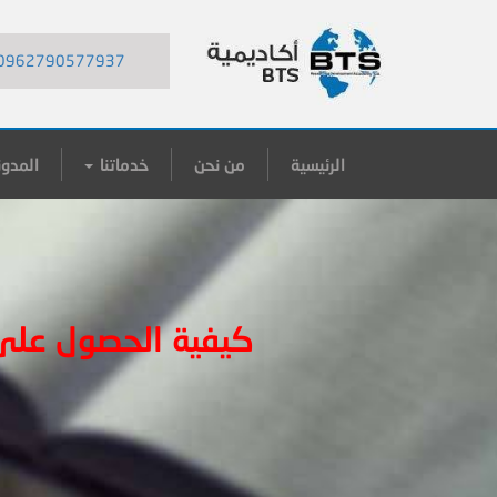
0962790577937
الرئيسية
من نحن
خدماتنا
المدون
كيفية الحصول على 