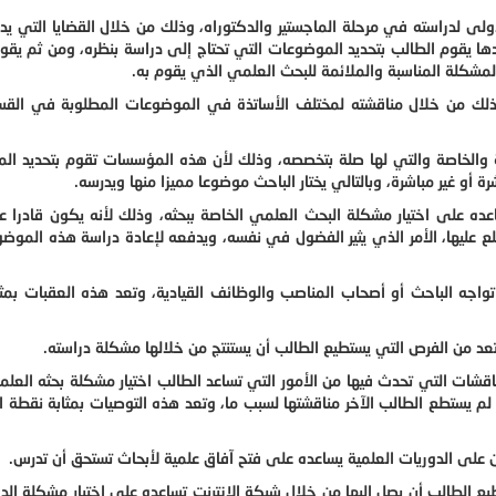
لى لدراسته في مرحلة الماجستير والدكتوراه، وذلك من خلال القضايا التي ي
ندها يقوم الطالب بتحديد الموضوعات التي تحتاج إلى دراسة بنظره، ومن ثم يقو
المشكلة المناسبة والملائمة للبحث العلمي الذي يقوم به.
ذلك من خلال مناقشته لمختلف الأساتذة في الموضوعات المطلوبة في القس
 والخاصة والتي لها صلة بتخصصه، وذلك لأن هذه المؤسسات تقوم بتحديد ال
 أو غير مباشرة، وبالتالي يختار الباحث موضوعا مميزا منها ويدرسه.
 على اختيار مشكلة البحث العلمي الخاصة ببحثه، وذلك لأنه يكون قادرا عل
عليها، الأمر الذي يثير الفضول في نفسه، ويدفعه لإعادة دراسة هذه الموض
جه الباحث أو أصحاب المناصب والوظائف القيادية، وتعد هذه العقبات بمثا
تعد من الفرص التي يستطيع الطالب أن يستنتج من خلالها مشكلة دراسته.
ناقشات التي تحدث فيها من الأمور التي تساعد الطالب اختيار مشكلة بحثه العل
لم يستطع الطالب الآخر مناقشتها لسبب ما، وتعد هذه التوصيات بمثابة نقطة ا
 على الدوريات العلمية يساعده على فتح آفاق علمية لأبحاث تستحق أن تدرس.
يع الطالب أن يصل إليها من خلال شبكة الإنترنت تساعده على اختيار مشكلة ال