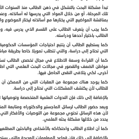
تبدأ مشكلة البحث بالتشكل في ذهن الطالب منذ السنوات الأو
تلك المرحلة، أو من خلال المواد التي يدرسها له أساتذته، وع
بمناقشة المواضيع التي يختارها مع أساتذته ليختار الموضوع و
كما يجب أن يتعرف الطالب على القسم الذي يدرس فيه، و
الطالب باختيار أحدها ودراسته.
كما يستطيع الطالب أن يتتبع احتياجات المؤسسات الحكومية
التي تحتاج إلى دراسة، والتي تتطلب تمويلا خاصا بطريقة مباشرة
كما أن القراءة وسعة الاطلاع في مجال تخصص الطالب تساعده
مواطن الضعف والقصور في مجالات البحث العلمي التي اطلع 
أخرى، لكي يتلافى النقص الحاصل فيها.
كما يوجد هناك مجموعة من العقبات التي من الممكن أن توا
للطالب لأن يكتشف المشكلات التي تحتاج إلى دراسة.
بالإضافة إلى ذلك فإن الندوات العلمية المتخصصة وتوصياتها 
ويعد حضور الطالب لرسائل الماجستير والدكتوراه ومتابعة الم
لأن هذه الرسائل تحتوي مجموعة من التوصيات والأفكار التي 
يحدد من خلالها مشكلة بحثه العلمي.
كما أن اطلاع الطالب واحتكاكه بالأشخاص والباحثين المطلعين
بالإضافة إلى ذلك فإن قواعد المعلومات العديدة والتي يستط