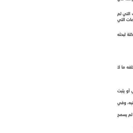
 التي لم
عات التي
لة لبحثه
فه ما لا
 أو يثبت
نبه، وفي
 لم يسمح