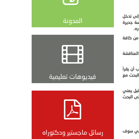
إلى تدخل
المدونة
سة جديرة
ه.
 من كافة
المناقشة
 أن يقرأ
البحث مع
فيديوهات تعليمية
قبل يعني
لى البحث
 يلي سوف
رسائل ماجستير ودكتوراه