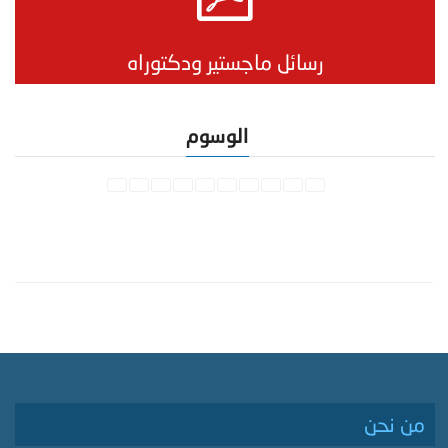
رسائل ماجستير ودكتوراه
الوسوم
من نحن