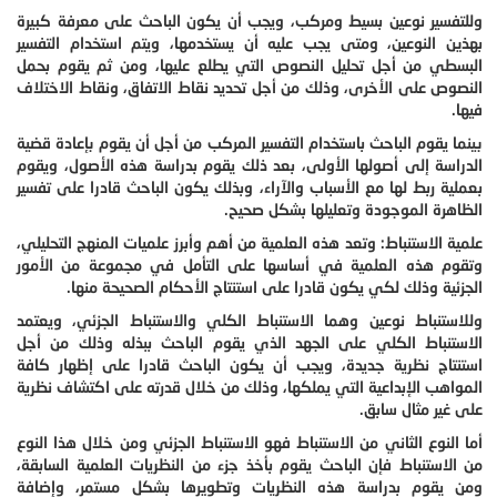
وللتفسير نوعين بسيط ومركب، ويجب أن يكون الباحث على معرفة كبيرة
بهذين النوعين، ومتى يجب عليه أن يستخدمها، ويتم استخدام التفسير
البسطي من أجل تحليل النصوص التي يطلع عليها، ومن ثم يقوم بحمل
النصوص على الأخرى، وذلك من أجل تحديد نقاط الاتفاق، ونقاط الاختلاف
فيها.
بينما يقوم الباحث باستخدام التفسير المركب من أجل أن يقوم بإعادة قضية
الدراسة إلى أصولها الأولى، بعد ذلك يقوم بدراسة هذه الأصول، ويقوم
بعملية ربط لها مع الأسباب والآراء، وبذلك يكون الباحث قادرا على تفسير
الظاهرة الموجودة وتعليلها بشكل صحيح.
علمية الاستنباط: وتعد هذه العلمية من أهم وأبرز علميات المنهج التحليلي،
وتقوم هذه العلمية في أساسها على التأمل في مجموعة من الأمور
الجزئية وذلك لكي يكون قادرا على استنتاج الأحكام الصحيحة منها.
وللاستنباط نوعين وهما الاستنباط الكلي والاستنباط الجزئي، ويعتمد
الاستنباط الكلي على الجهد الذي يقوم الباحث ببذله وذلك من أجل
استنتاج نظرية جديدة، ويجب أن يكون الباحث قادرا على إظهار كافة
المواهب الإبداعية التي يملكها، وذلك من خلال قدرته على اكتشاف نظرية
على غير مثال سابق.
أما النوع الثاني من الاستنباط فهو الاستنباط الجزئي ومن خلال هذا النوع
من الاستنباط فإن الباحث يقوم بأخذ جزء من النظريات العلمية السابقة،
ومن يقوم بدراسة هذه النظريات وتطويرها بشكل مستمر، وإضافة