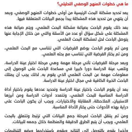
ما هي خطوات المنهج الوصفي التحليلي؟
يعد تحديد مشكلة البحث الرئيسية من أولى خطوات المنهج الوصفي، وبعد
أن ينتهي من تحديد هذه المشكلة يبدأ بجمع البيانات المتعلقة فيها.
بعد ذلك يقوم الباحث بصياغة مشكلة البحث العلمي، ويتم صياغة هذه
المشكلة على شكل سؤال أو عدد من الأسئلة والتي من خلال الإجابة عنها
يتوصل الباحث لحل لمشكلة البحث العلمي.
ومن ثم يقوم الباحث بوضع الفرضيات التي تتناسب مع البحث العلمي،
ومن ثم يختار الفرضية التي تتناسب مع بحثه العلمي.
وبعد مرحلة الفرضيات تأتي مرحلة مهمة وهي مرحلة اختيار عينة الدراسة،
وتلعب عينة الدراسة دورا كبيرا في مساعدة الباحث على الوصول إلى
معلومات مهمة عن البحث العلمي الذي يقوم به, لذلك يجب أن يمتلك
الباحث الخبرة الكافية في مجال اختيار عينة الدراسة.
بعد أن يقوم الباحث باختيار عينة الدراسة وتحديد عددها يقوم باختيار أداة
الدراسة المناسبة للبحث العلمي، وتتعدد أدوات الدراسة ومن أبرزها
الاستبيان، الملاحظة، المقابلة والاختبارات، ويجب أن يكون الباحث على
دراية بهذه الأدوات حتى يختار الأداة المناسبة.
ومن ثم ينتقل الباحث لمرحلة جمع البيانات التي ترتبط وتتعلق بالبحث
العلمي، ويجب أن يتبع الطرق الدقيقة والمنظمة خلال جمعه للبيانات.
وأخيرا يقوم بالتوصل إلى النتائج ويقوم باستخراجها ويضع التنظيمات