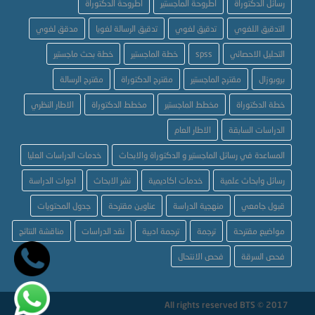
رسائل الدكتوراة
اطروحة الماجستير
اطروحة الدكتوراة
التدقيق اللغوي
تدقيق لغوي
تدقيق الرسالة لغويا
مدقق لغوي
التحليل الاحصائي
spss
خطة الماجستير
خطة بحث ماجستير
بروبوزال
مقترح الماجستير
مقترح الدكتوراة
مقترح الرسالة
خطة الدكتوراة
مخطط الماجستير
مخطط الدكتوراة
الاطار النظري
الدراسات السابقة
الاطار العام
المساعدة في رسائل الماجستير و الدكتوراة والابحاث
خدمات الدراسات العليا
رسائل وابحاث علمية
خدمات اكاديمية
نشر الابحاث
ادوات الدراسة
قبول جامعي
منهجية الدراسة
عناوين مقترحة
جدول المحتويات
مواضيع مقترحة
ترجمة
ترجمة ادبية
نقد الدراسات
مناقشة النتائج
فحص السرقة
فحص الانتحال
All rights reserved BTS © 2017