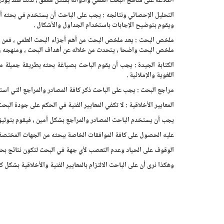
اطلاعه على مناهج البحث العلمي وأدواته بشكل معمق ، لذلك فقد يؤد
التحليل الإحصائي ونتائجه : يجب على الباحث أن يستخدم في بحثه أس
ويقوم بتوضيح الإجابات باستخدام الجداول والأشكال .
ملخص البحث : يعد ملخص البحث من أهم أجزاء البحث العلمي ، فمن خل
ملخص البحث واضحا ، يتحدث من خلاله عن أهداف البحث ، ومنهجه ، و
الكتابة الجيدة : يجب أن يقوم الباحث بصياغة بحثه بطريقة جميلة 
اللغوية والإملائية .
مراجع البحث : يجب على الباحث ذكر كافة المصادر والمراجع التي استعا
المعايير الأخلاقية : لا تكفي المعايير الفنية في الحكم على جودة البح
يجب أن يستخدم الباحث المصادر والمراجع بشكل أمين ، فيقوم بتوثيق 
عليه الحصول على كافة الموافقات الخاصة ببحثه من الجهات المختصة ، 
الوقوف على الحياد وعدم التعصب لأي جهة في البحث لتكون نتائج بح
وهكذا نرى أن على الباحث الالتزام بالمعايير الفنية والأخلاقية بشكل ك