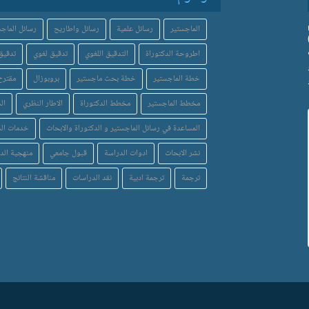
الماجستير
رسائل علمية
رسائل واطاريح
رسائل الماجس
اطروحة الدكتوراة
التدقيق اللغوي
تدقيق لغوي
تدقيق 
خطة الماجستير
خطة بحث ماجستير
بروبوزال
مقترح
مخطط الماجستير
مخطط الدكتوراة
الاطار النظري
ال
المساعدة في رسائل الماجستير و الدكتوراة والابحاث
خدمات الدر
نشر الابحاث
ادوات الدراسة
قبول جامعي
منهجية الد
ترجمة
ترجمة ادبية
نقد الدراسات
مناقشة النتائج