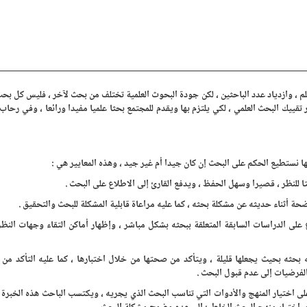
علم ، وازدياد عدد الباحثين ، لكن جودة البحوث العلمية تختلف من بحث لآخر ، فليس كل بح
ييك البحث العلمي ، لكي يلتزم بها ويقدم للمجتمع بحثا علميا مفيدا ورائعا ، وفي رحاب م
الها نستطيع الحكم على البحث إن كان جيدا أم غير جيد ، وهذه المعايير هي :
ا للنظر ، قصيرا وسهل الحفظ ، ويدفع القارئ إلى الاطلاع على البحث .
ة أثناء حديثه عن مشكلة بحثه ، كما عليه مراعاة قابلية المشكلة للبحث والتحقيق .
لى الدراسات السابقة المتعلقة ببحثه بشكل مباشر ، وإظهار أماكن التقاء وجهات النظر
ه بحيث يجعلها قليلة ، ويتأكد من صحتها من خلال اختبارها ، كما عليه التأكد من ا
الفرضيات إلى عدم قبول البحث .
على اختيار المنهج والأدوات التي تناسب البحث الذي يجريه ، ويكتسب الباحث هذه الخبرة