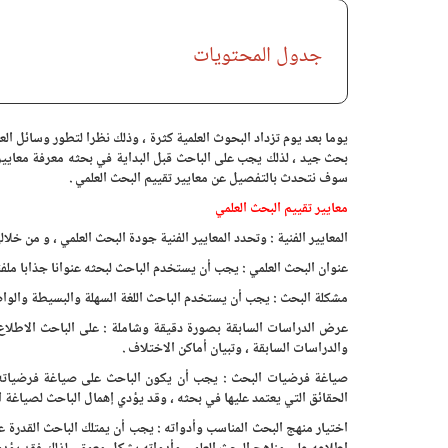
جدول المحتويات
يوما بعد يوم تزداد البحوث العلمية كثرة ، وذلك نظرا لتطور وسائل ال
بحث جيد ، لذلك يجب على الباحث قبل البداية في بحثه معرفة معايير تق
سوف نتحدث بالتفصيل عن معايير تقييم البحث العلمي .
معايير تقييم البحث العلمي
المعايير الفنية : وتحدد المعايير الفنية جودة البحث العلمي ، و من خل
عنوان البحث العلمي : يجب أن يستخدم الباحث لبحثه عنوانا جذابا ملفت
مشكلة البحث : يجب أن يستخدم الباحث اللغة السهلة والبسيطة والواضح
عرض الدراسات السابقة بصورة دقيقة وشاملة : على الباحث الاطلاع ع
والدراسات السابقة ، وتبيان أماكن الاختلاف .
صياغة فرضيات البحث : يجب أن يكون الباحث على صياغة فرضياته بحث
الحقائق التي يعتمد عليها في بحثه ، وقد يؤدي إهمال الباحث لصياغة 
اختيار منهج البحث المناسب وأدواته : يجب أن يمتلك الباحث القدرة 