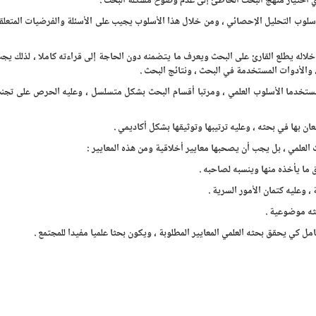
ي اختيار منهج البحث الخاطئ إلى عدم وضوح مشكلة البحث .
لوب التحليل الإحصائي ، ومن خلال هذا الأسلوب يجيب على الأسئلة والفرضيات المتعلقة
اله يطلع القارئ على البحث ويعرف ما يتضمنه دون الحاجة إلى قراءته كاملا ، لذلك يج
الأدوات المستخدمة في البحث ، ونتائج البحث .
مستخدما الأسلوب العلمي ، ومرتبا أقسام البحث بشكل متسلسل ، وعليه الحرص على تجن
ن بها في بحثه ، وعليه ترتيبها وتوثيقها بشكل أكاديمي .
ث العلمي ، بل يجب أن يصحبها معايير أخلاقية ومن هذه المعايير :
ما يأخذه منها وينسبه لصاحبه .
وعليه كتمان الأمور السرية .
ثه موضوعية .
امل كي يحقق بحثه العلمي المعايير المطلوبة ، ويكون بحثا علميا مفيدا للمجتمع .