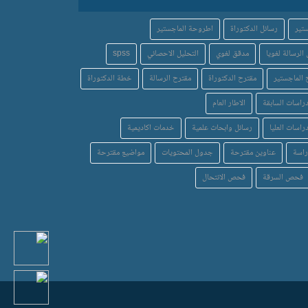
تير
رسائل الدكتوراة
اطروحة الماجستير
الرسالة لغويا
مدقق لغوي
التحليل الاحصائي
spss
 الماجستير
مقترح الدكتوراة
مقترح الرسالة
خطة الدكتوراة
دراسات السابقة
الاطار العام
اسات العليا
رسائل وابحاث علمية
خدمات اكاديمية
راسة
عناوين مقترحة
جدول المحتويات
مواضيع مقترحة
فحص السرقة
فحص الانتحال