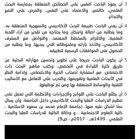
أن يعوّد الباحث النفس على الخصائص المتعلقة بممارسة البحث
العلمي، كالصبر، والاعتماد على النفس، والحرص على التميز
والإبداع.
أن يعي الباحث طبيعة البحث الأكاديمي والمنهجية المتعلقة به،
وما يتطلّبه من أصالة وابتكار، وما يحتاجه من تقدير من آراء اللجنة
العلمية، والالتزام بالمخطط المعتمد، والتواصل مع المشرف
الأكاديمي، والأخذ بآرائه وملحوظاته التي يبديها، وما يتطلبه من
الحصول على الموافقات الرسمية لتطبيقه.
أن يكون الباحث حريصا على تطوير وتحسين مهاراته البحثية عن
طريق كثرة القراءة في التخصص، وكتب مناهج البحث ذات
الاختصاص، مع استشارة أصحاب الخبرة والاختصاص، وإدامة النظر
في الأبحاث العلمية وتقويمها، والتدرب على التعامل مع الأساليب
التقنية والوسائط المتعلقة بها ومن ثمّ توظيفها.
أن يطّلع الباحث على اللوائح والإجراءات والأنظمة التي تعمل على
تنظيم الدراسات العليا والبحث الأكاديمي داخل الجامعة، وأن يسأل
عمّا أشكل عليه منها. (جامعة الإمام محمد بن سعود الاسلامية ،
كلية العلوم الاجتماعية ، و وكالة الكلية للدراسات العليا والبحث
العلمي ، 1439هــ - 2017م ، ص9).