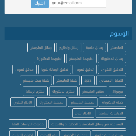
الوسوم
الماجستير
رسائل علمية
رسائل واطاريح
رسائل الماجستير
رسائل الدكتوراة
اطروحة الماجستير
اطروحة الدكتوراة
التدقيق اللغوي
تدقيق لغوي
تدقيق الرسالة لغويا
مدقق لغوي
التحليل الاحصائي
spss
خطة الماجستير
خطة بحث ماجستير
بروبوزال
مقترح الماجستير
مقترح الدكتوراة
مقترح الرسالة
خطة الدكتوراة
مخطط الماجستير
مخطط الدكتوراة
الاطار النظري
الدراسات السابقة
الاطار العام
المساعدة في رسائل الماجستير و الدكتوراة والابحاث
خدمات الدراسات العليا
رسائل وابحاث علمية
خدمات اكاديمية
نشر الابحاث
ادوات الدراسة