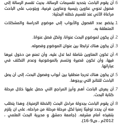
أن يقوم الباحث بتحديد تقسيمات الرسالة، بحيث تقسم الرسالة إلى
فصول تحوي عناوين رئيسية وعناوين فرعية، ويتوجب على الباحث
مراعاة الآتي عند تقسيم خطته البحثية:
يخضع عدد الفصول والأبواب إلى موضوع الدراسة والمشكلات
المتعلقة به.
أن يكون لموضوع البحث عنوانا، ولكل فصل عنوانا.
أن يكون هناك ترابطا بين عنوان الموضوع وفصوله.
أن تكون العناوين شاملة لما تدل عليه، وأن تمنع من دخول غيرها
فيها، وأن تكون قصيرة وتتسم بالموضوعية وعدم التكلف في
عباراتها.
ان يكون هناك تدرجا منطقيا بين أبواب وفصول البحث، إلى أن يصل
الباحث للنتائج التي يرجوها.
أن يعرض الباحث أهم وأبرز المراجع التي حصل عليها خلال مرحلة
كتابة البحث.
أن يقوم الباحث بجدولة مراحل البحث (الخطة الزمنية)، وهذا يتطلب
منه أن يحدد توقيتًا زمنيا لكل مرحلة مرحلة من مراحله، على ان يلتزم
بتنفيذه أمام مشرفه. (جامعة دمشق و مديرية البحث العلمي ،
2012م ، ص9-16).