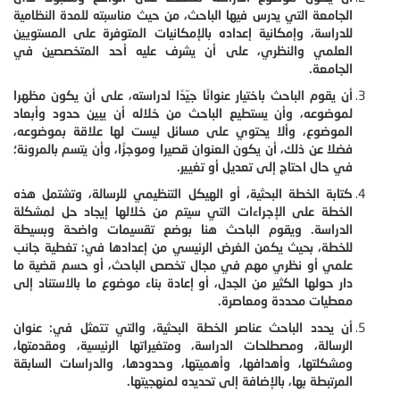
الجامعة التي يدرس فيها الباحث، من حيث مناسبته للمدة النظامية
للدراسة، وإمكانية إعداده بالإمكانيات المتوفرة على المستويين
العلمي والنظري، على أن يشرف عليه أحد المتخصصين في
الجامعة.
أن يقوم الباحث باختيار عنوانًا جيّدًا لدراسته، على أن يكون مظهرا
لموضوعه، وأن يستطيع الباحث من خلاله أن يبين حدود وأبعاد
الموضوع، وألا يحتوي على مسائل ليست لها علاقة بموضوعه،
فضلا عن ذلك، أن يكون العنوان قصيرا وموجزًا، وأن يتسم بالمرونة؛
في حال احتاج إلى تعديل أو تغيير.
كتابة الخطة البحثية، أو الهيكل التنظيمي للرسالة، وتشتمل هذه
الخطة على الإجراءات التي سيتم من خلالها إيجاد حل لمشكلة
الدراسة. ويقوم الباحث هنا بوضع تقسيمات واضحة وبسيطة
للخطة، بحيث يكمن الغرض الرئيسي من إعدادها في: تغطية جانب
علمي أو نظري مهم في مجال تخصص الباحث، أو حسم قضية ما
دار حولها الكثير من الجدل، أو إعادة بناء موضوع ما بالاستناد إلى
معطيات محددة ومعاصرة.
أن يحدد الباحث عناصر الخطة البحثية، والتي تتمثل في: عنوان
الرسالة، ومصطلحات الدراسة، ومتغيراتها الرئيسية، ومقدمتها،
ومشكلتها، وأهدافها، وأهميتها، وحدودها، والدراسات السابقة
المرتبطة بها، بالإضافة إلى تحديده لمنهجيتها.