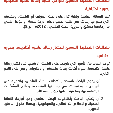
متطلبات التخطيط المسبق لمراحل كتابة رسالة علمية أكاديمية
بصورة احترافية
تعد الرسالة العلمية وثيقة تدل على بحث المؤلف أو الباحث، ومقدمته
التي دعم بها رسالته في طلب الحصول على درجة علمية أو مؤهل علمي
ما. (جامعة دمشق و مديرية البحث العلمي ، 2012م ، ص9).
متطلبات التخطيط المسبق لاختيار رسالة علمية أكاديمية بصورة
احترافية
توجد العديد من الأمور التي يتوجّب على الباحث ان يتبعها قبل اختيار رسالة
علمية أكاديمية، سواء أكانت رسالة ماجستير أو دكتوراه، وهي على النحو
التالي:
أن يقوم الباحث باستحضار أهداف البحث العلمي، وأهميته في
النهوض بالمجتمعات في مجالاتها المتعددة، وعلاج المشكلات
المتعلقة بها، وما يترتب عليها من منفعة للأمة.
أن يتحلّى الباحث بأخلاقيات البحث العلمي ومن أبرزها: الأمانة
العلمية، والإخلاص لله تعالى، والموضوعية، وحفظ حقوق الباحثين
الآخرين.