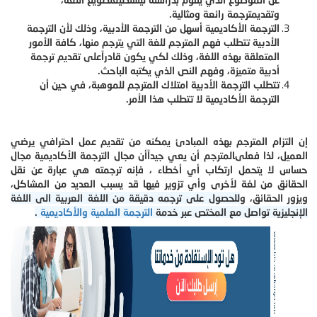
وتقديمترجمة رائعة ومثالية.
الترجمة الأكاديمية أسهل من الترجمة الأدبية، وذلك لأن الترجمة
الأدبية تتطلب فهم المترجم للغة التي يترجم منها، كافة الأمور
المتعلقة بهذه اللغة، وذلك لكي يكون قادراًعلى تقديم ترجمة
أدبية متميزة، وفهم النص الذي يكتبه الباحث.
تتطلب الترجمة الأدبية امتلاك المترجم للموهبة، في حين أن
الترجمة الأكاديمية لا تتطلب هذا الأمر.
إن التزام المترجم بهذه المبادئ يمكنه من تقديم عمل احترافي يرضي
العميل، لذا فعلىالمترجم أن يعي جيداًأن مجال الترجمة الأكاديمية مجال
حساس لا يتحمل ارتكاب أي أخطاء ، فإنه ترجمته هي عبارة عن نقل
الحقائق من لغة لأخرى وأي تزوير فيها قد يسبب العديد من المشاكل،
ويزور الحقائق، و
للحصول على ترجمه دقيقة من اللغة العربية الى اللغة
الإنجليزية تواصل مع المختص عبر خدمة
الترجمة العلمية والأكاديمية
.