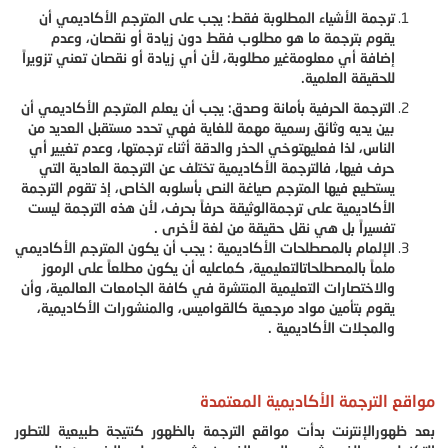
ترجمة الأشياء المطلوبة فقط: يجب على المترجم الأكاديمي أن
يقوم بترجمة ما هو مطلوب فقط دون زيادة أو نقصان، وعدم
إضافة أي معلومةغير مطلوبة، لأن أي زيادة أو نقصان تعني تزويراً
للحقيقة العلمية.
الترجمة الحرفية بأمانة وصدق: يجب أن يعلم المترجم الأكاديمي أن
بين يديه وثائق رسمية مهمة للغاية فهي تحدد مستقبل العديد من
الناس، لذا فعليهتوخي الحذر والدقة أثناء ترجمتها، وعدم تغيير أي
حرف فيها، فالترجمة الأكاديمية تختلف عن الترجمة العادية التي
يستطيع فيها المترجم صياغة النص بأسلوبه الخاص، إذ تقوم الترجمة
الأكاديمية على ترجمةالوثيقة حرفاً بحرف، لأن هذه الترجمة ليست
تفسيراً بل هي نقل حقيقة من لغة لأخرى .
الإلمام بالمصطلحات الأكاديمية : يجب أن يكون المترجم الأكاديمي
ملماً بالمصطلحاتالتعليمية، كماعليه أن يكون مطلعاً على الرموز
والاختصارات التعليمية المنتشرة في كافة الجامعات العالمية، وأن
يقوم بتأمين مواد مرجعية كالقواميس، والمنشورات الأكاديمية،
والمجلات الأكاديمية .
مواقع الترجمة الأكاديمية المعتمدة
بعد ظهورالإنترنت بدأت مواقع الترجمة بالظهور كنتيجة طبيعية للتطور