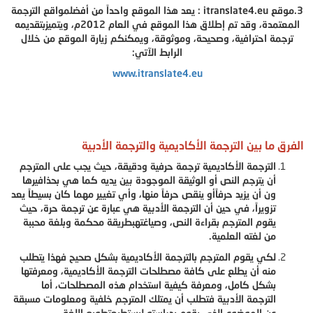
3.موقع
itranslate4.eu
: يعد هذا الموقع واحداً من أفضلمواقع الترجمة
المعتمدة، وقد تم إطلاق هذا الموقع في العام 2012م، ويتميزبتقديمه
ترجمة احترافية، وصحيحة، وموثوقة، ويمكنكم زيارة الموقع من خلال
الرابط الآتي:
www.itranslate4.eu​
الفرق ما بين الترجمة الأكاديمية والترجمة الأدبية
الترجمة الأكاديمية ترجمة حرفية ودقيقة، حيث يجب على المترجم
أن يترجم النص أو الوثيقة الموجودة بين يديه كما هي بحذافيرها
ون أن يزيد حرفاًأو ينقص حرفاً منها، وأي تغيير مهما كان بسيطاً يعد
تزويراً، في حين أن الترجمة الأدبية هي عبارة عن ترجمة حرة، حيث
يقوم المترجم بقراءة النص، وصياغتهبطريقة محكمة وبلغة محببة
من لغته العلمية.
لكي يقوم المترجم بالترجمة الأكاديمية بشكل صحيح فهذا يتطلب
منه أن يطلع على كافة مصطلحات الترجمة الأكاديمية، ومعرفتها
بشكل كامل، ومعرفة كيفية استخدام هذه المصطلحات، أما
الترجمة الأدبية فتطلب أن يمتلك المترجم خلفية ومعلومات مسبقة
عن الموضوع الذي يقوم بدراسته ليستطيعتطويع اللغة،