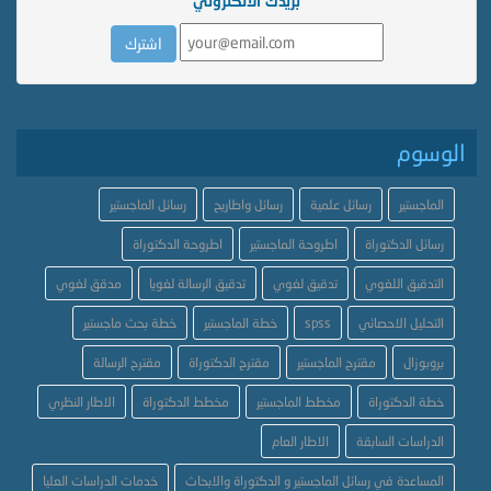
بريدك الالكتروني
الوسوم
الماجستير
رسائل علمية
رسائل واطاريح
رسائل الماجستير
رسائل الدكتوراة
اطروحة الماجستير
اطروحة الدكتوراة
التدقيق اللغوي
تدقيق لغوي
تدقيق الرسالة لغويا
مدقق لغوي
التحليل الاحصائي
spss
خطة الماجستير
خطة بحث ماجستير
بروبوزال
مقترح الماجستير
مقترح الدكتوراة
مقترح الرسالة
خطة الدكتوراة
مخطط الماجستير
مخطط الدكتوراة
الاطار النظري
الدراسات السابقة
الاطار العام
المساعدة في رسائل الماجستير و الدكتوراة والابحاث
خدمات الدراسات العليا