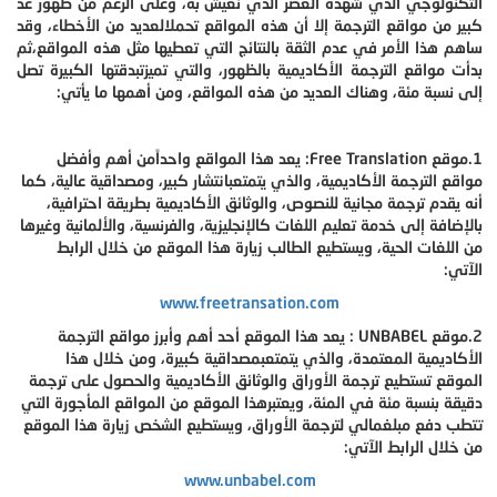
التكنولوجي الذي شهده العصر الذي نعيش به، وعلى الرغم من ظهور عد
كبير من مواقع الترجمة إلا أن هذه المواقع تحملالعديد من الأخطاء، وقد
ساهم هذا الأمر في عدم الثقة بالنتائج التي تعطيها مثل هذه المواقع،ثم
بدأت مواقع الترجمة الأكاديمية بالظهور، والتي تميزتبدقتها الكبيرة تصل
إلى نسبة مئة، وهناك العديد من هذه المواقع، ومن أهمها ما يأتي:
1.موقع
Free Translation
: يعد هذا المواقع واحداًمن أهم وأفضل
مواقع الترجمة الأكاديمية، والذي يتمتعبانتشار كبير، ومصداقية عالية، كما
أنه يقدم ترجمة مجانية للنصوص، والوثائق الأكاديمية بطريقة احترافية،
بالإضافة إلى خدمة تعليم اللغات كالإنجليزية، والفرنسية، والألمانية وغيرها
من اللغات الحية، ويستطيع الطالب زيارة هذا الموقع من خلال الرابط
الآتي:
www.freetransation.com
2.موقع
UNBABEL
: يعد هذا الموقع أحد أهم وأبرز مواقع الترجمة
الأكاديمية المعتمدة، والذي يتمتعبمصداقية كبيرة، ومن خلال هذا
الموقع تستطيع ترجمة الأوراق والوثائق الأكاديمية والحصول على ترجمة
دقيقة بنسبة مئة في المئة، ويعتبرهذا الموقع من المواقع المأجورة التي
تتطب دفع مبلغمالي لترجمة الأوراق، ويستطيع الشخص زيارة هذا الموقع
من خلال الرابط الآتي:
www.unbabel.com