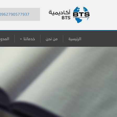
0962790577937
الرئيسية
من نحن
خدماتنا
المدون