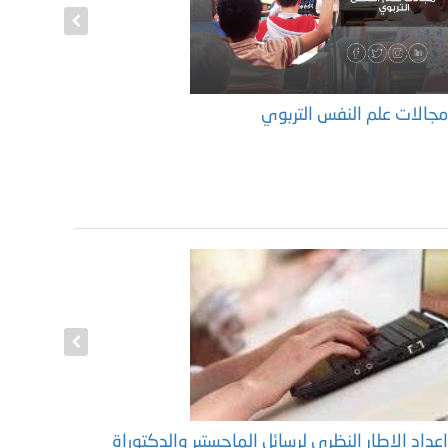
جالات علم النفس التربوي
نموذج خط
عداد الإطار النظري لرسائل الماجستير والدكتوراة
إعداد منه