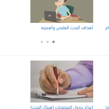
ام
أهداف البحث العلمي وأهميته
م
م)
إعداد جدول المحتويات (هيكل البحث)
إ