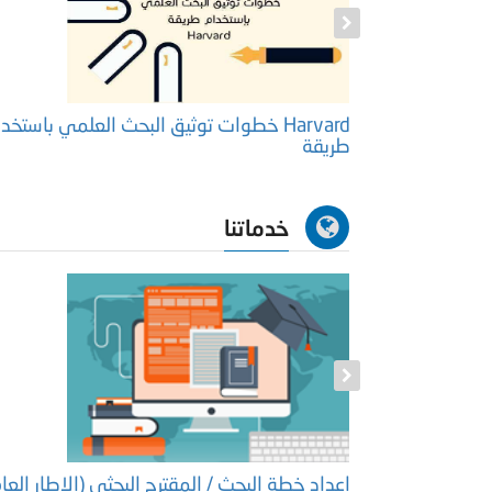
عمل وكتابة
Harvard خطوات توثيق البحث العلمي باستخد
طريقة
خدماتنا
كتوراة
إعداد خطة البحث / المقترح البحثي (الإطار العا