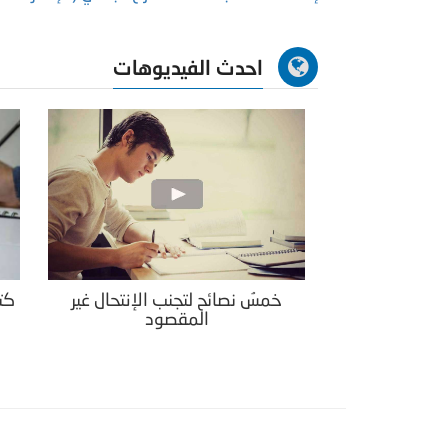
احدث الفيديوهات
خمسُ نصائح لتجنب الإنتحال غير
كتا
المقصود