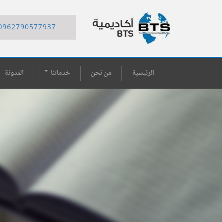
0962790577937
الرئيسية
من نحن
خدماتنا
المدونة