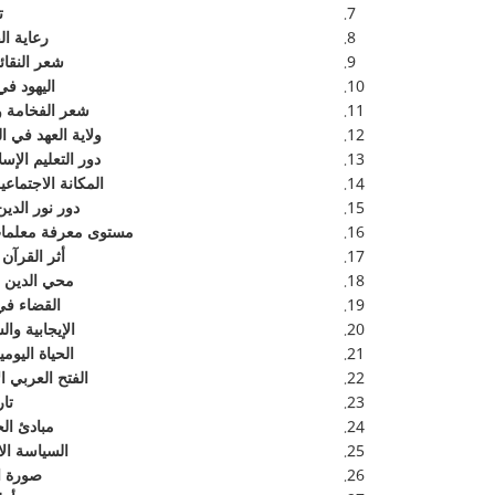
ت
رعاية ال
شعر النقا
اليهود في
شعر الفخامة و
ولاية العهد في الدولة
دور التعليم الإس
المكانة الاجتماع
دور نور الدي
مستوى معرفة معلمات ا
أثر القرآن
محي الدين ا
القضاء في مص
الإيجابية وا
الحياة اليومي
الفتح العربي ا
تار
مبادئ ال
السياسة ال
صورة ال