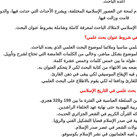
أعده الباحث.
دم لمحة عن العصور الإسلامية المختلفة، ويشرح الأحداث التي حدثت فيها، والدو
قامت وزالت فيها.
الإسلامي لامتلاك الباحث لمعرفة كاملة وشاملة بشروط عنوان البحث.
هي شروط عنوان بحث علمي؟
ي مناسبا وملائما لموضوع البحث العلمي الذي يعده الباحث.
موضوع بشكل مباشر، وخالي من الكلمات الغامضة التي تحتاج لشرح وتأويل.
ح طوله ما بين خمس كلمات وخمس عشرة كلمة.
ه بعد الانتهاء من كتابة البحث لكي لا يتحكم العنوان به.
فيه الإيقاع الموسيقي لكي يبقى في ذهن القارئ.
قارئ ودافعا له لكي يقوم بالاطلاع على البحث العلمي.
بحث علمي في التاريخ الإسلامي
طة العباسية في الفترة ما بين 198 و328 هجري.
ربية اليهودية حتى نهاية عهد الخلفاء الراشدين.
ركه القرآن الكريم في الشعر الجزائري الحديث.
لية في صدر الإسلام قضايا التشكيل الفني والرؤيا.
ولات الشعر في عصر صدر الإسلام.
ي لعبه العثمانيون في نشر الإسلام بكوسوفو.