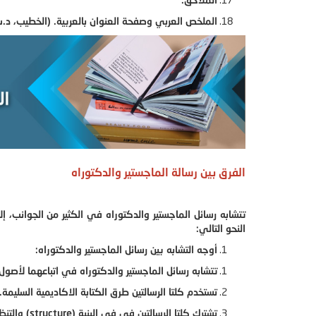
الملخص العربي وصفحة العنوان بالعربية. (الخطيب، د.ت،
الفرق بين رسالة الماجستير والدكتوراه
تتشابه رسائل الماجستير والدكتوراه في الكثير من الجوانب، 
النحو التالي:
أوجه التشابه بين رسائل الماجستير والدكتوراه:
تتشابه رسائل الماجستير والدكتوراه في اتباعهما لأصو
تستخدم كلتا الرسالتين طرق الكتابة الاكاديمية السليمة.
تشترك كلتا الرسالتين في في البنية (structure) والتنظيم (organization) والشكل(formatting).