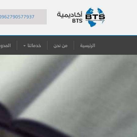
0962790577937
الرئيسية
من نحن
خدماتنا
المدون