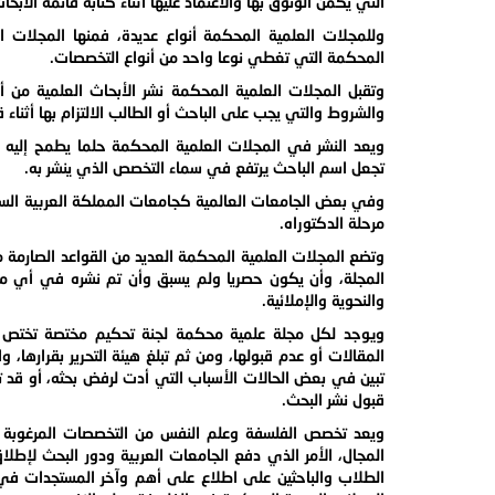
التي يكمن الوثوق بها والاعتماد عليها أثناء كتابة قائمة الأبحا
وللمجلات العلمية المحكمة أنواع عديدة، فمنها المجلات ا
المحكمة التي تغطي نوعا واحد من أنواع التخصصات.
وتقبل المجلات العلمية المحكمة نشر الأبحاث العلمية من
والشروط والتي يجب على الباحث أو الطالب الالتزام بها أثناء
ويعد النشر في المجلات العلمية المحكمة حلما يطمح إليه ال
تجعل اسم الباحث يرتفع في سماء التخصص الذي ينشر به.
وفي بعض الجامعات العالمية كجامعات المملكة العربية الس
مرحلة الدكتوراه.
وتضع المجلات العلمية المحكمة العديد من القواعد الصارمة 
المجلة، وأن يكون حصريا ولم يسبق وأن تم نشره في أي مجل
والنحوية والإملائية.
ويوجد لكل مجلة علمية محكمة لجنة تحكيم مختصة تختص بم
المقالات أو عدم قبولها، ومن ثم تبلغ هيئة التحرير بقرارها، 
تبين في بعض الحالات الأسباب التي أدت لرفض بحثه، أو قد تط
قبول نشر البحث.
ويعد تخصص الفلسفة وعلم النفس من التخصصات المرغوبة و
المجال، الأمر الذي دفع الجامعات العربية ودور البحث لإ
الطلاب والباحثين على اطلاع على أهم وآخر المستجدات ف