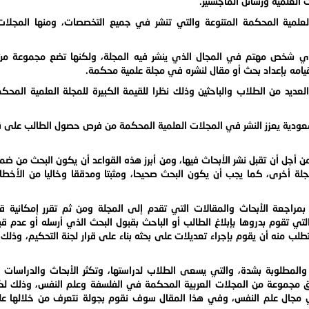
ث العلمية ورسائل الماجستير.
لعلمية المحكمة المتنوعة والتي تنشر في جميع التخصصات، ومنها المجلات 
 أي شخص مهتم في المجال الذي ينشر فيه المجلة، ولكنها تضع مجموعة من 
 قيامه بإعداد بحث أو مقال لنشره في مجلة علمية محكمة.
عديد من الطلاب والباحثين وذلك نظرا للقيمة الكبيرة للمجلة العلمية المح
عودية يعزز النشر في المجلات العلمية المحكمة من فرص حصول الطالب على 
من أجل أن تقبل نشر الأبحاث فيها، ومن أبرز هذه القواعد أن يكون البحث من 
ة أخرى، كما يجب أن يكون البحث صحيحا، ومثبتا ومدققا وخاليا من الأخطاء
راجعة الأبحاث والمقالات التي تقدم إلى المجلة ومن ثم تقرر إمكانية ق
والتي تقوم بدروها بإبلاغ الطالب أو الباحث بقبول البحث الذي أرسله أو عدم قب
لب منه أن يقوم بإجراء تعديلات على بحثه بناء على قرار لجنة التحكيم، وذلك
المطلوبة بشدة، والتي يسعى الطلاب لدراستها، وتكثر الأبحاث والدراسات
طلاق مجموعة من المجلات العربية المحكمة في الفلسفة وعلم النفس، وذلك 
ي مجال علم النفس، وفي هذا المقال سوف نقوم بجولة نتعرف من خلالها ع