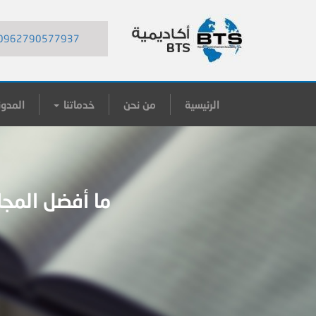
0962790577937
الرئيسية
من نحن
خدماتنا
المدون
ما أفضل المج