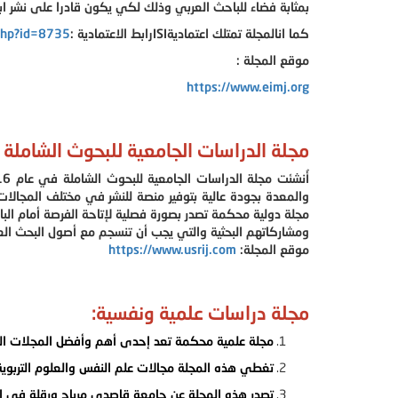
بمثابة فضاء للباحث العربي وذلك لكي يكون قادرا على نشر ا
كما انالمجلة تمتلك اعتماديةISIرابط الاعتمادية :
.php?id=8735
موقع المجلة :
https://www.eimj.org
مجلة الدراسات الجامعية للبحوث الشاملة " usrij 
والمعدة بجودة عالية بتوفير منصة للنشر في مختلف المجالات الأ
مجلة دولية محكمة تصدر بصورة فصلية لإتاحة الفرصة أمام الب
ومشاركاتهم البحثية والتي يجب أن تنسجم مع أصول البحث ال
موقع المجلة:
https://www.usrij.com
مجلة دراسات علمية ونفسية:
مجلة علمية محكمة تعد إحدى أهم وأفضل المجلات ال
تغطي هذه المجلة مجالات علم النفس والعلوم التربوية،
تصدر هذه المجلة عن جامعة قاصدي مرباح ورقلة في الج