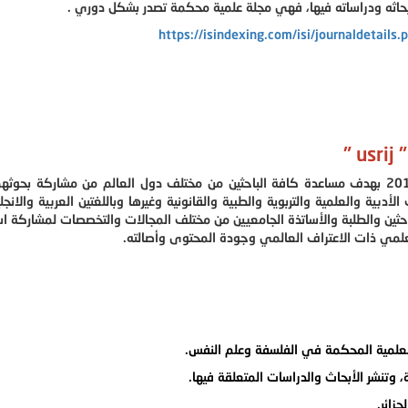
بحاثه ودراساته فيها، فهي مجلة علمية محكمة تصدر بشكل دوري .
https://isindexing.com/isi/journaldetails
"
أُنشئت مجلة الدراسات الجامعية للبحوث الشاملة في عام 2016 بهدف مساعدة كافة الباحثين من مختلف دول العالم من مشاركة 
دبية والعلمية والتربوية والطبية والقانونية وغيرها وباللغتين العربية والانجل
احثين والطلبة والأساتذة الجامعيين من مختلف المجالات والتخصصات لمشاركة ا
علمي ذات الاعتراف العالمي وجودة المحتوى وأصالته.
علمية المحكمة في الفلسفة وعلم النفس.
 وتنشر الأبحاث والدراسات المتعلقة فيها.
زائر.