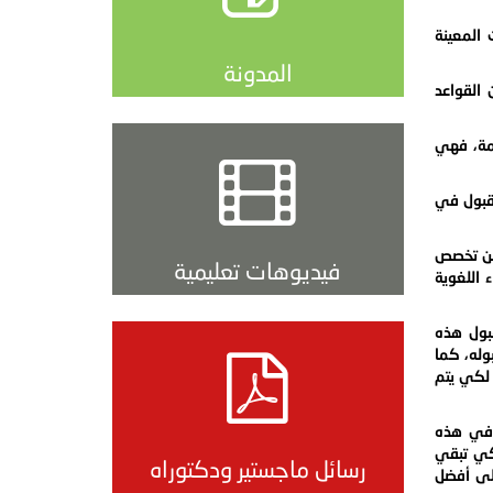
المعينة
المدونة
القواعد
كمة، فهي
قبول في
ضمن تخصص
فيديوهات تعليمية
 اللغوية
بول هذه
وله، كما
 لكي يتم
 في هذه
لكي تبقي
رسائل ماجستير ودكتوراه
لى أفضل