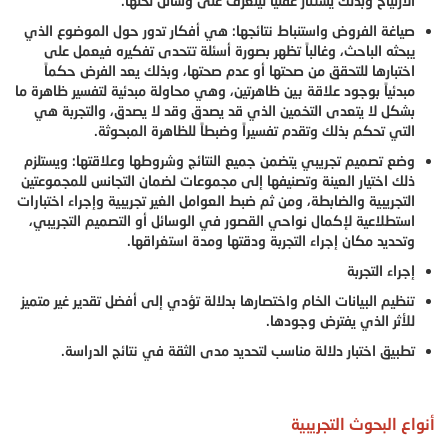
‏الارتياح وبذلك يُستثار عقلياً ليتعرف على وسائل لحلها.
صياغة الفروض واستنباط نتائجها: هي أفكار تدور حول الموضوع الذي
يبحثه الباحث، وغالباً تظهر بصورة أسئلة تتحدى تفكيره فيعمل ‏على
اختبارها للتحقق من صحتها أو عدم صحتها، وبذلك يعد الفرض حكماً
مبدئياً بوجود علاقة بين ظاهرتين، وهي محاولة مبدئية لتفسير ظاهرة ما
‏بشكل لا يتعدى التخمين الذي قد يصدق وقد لا يصدق، والتجربة هي
التي تحكم بذلك وتقدم تفسيراً ‏وضبطاً للظاهرة المبحوثة.
وضع تصميم تجريبي يتضمن جميع النتائج وشروطها وعلاقتها: ويستلزم
ذلك اختيار العينة وتصنيفها إلى مجموعات لضمان التجانس للمجموعتين
التجريبية والضابطة، ومن ثم ضبط العوامل الغير تجريبية وإجراء اختبارات
استطلاعية لإكمال نواحي القصور في الوسائل أو التصميم التجريبي،
وتحديد مكان إجراء التجربة ودقتها ومدة استغراقها.
إجراء التجربة
تنظيم البيانات الخام واختصارها بدلالة تؤدي إلى أفضل تقدير غير متميز
للأثر الذي يفترض ‏وجودها.
تطبيق اختبار دلالة مناسب لتحديد مدى الثقة في نتائج الدراسة.
أنواع البحوث التجريبية