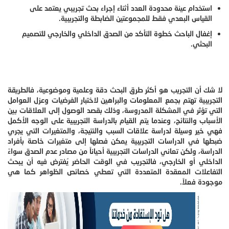
استخدام عينة محدودة العدد أثناء إجراء بحث تجريبي يعتمد على
القياس البعدي فقط للمجموعتين الضابطة والتجريبية.
إغفال الباحث خطوة التأكد من الصدق الداخلي والخارجي للتصميم
البحثي.
لا شك أن التجريب هو أكثر طرق البحث دقة وعلمية وموضوعية، فالطريقة
التجريبية تهتم بجمع المعلومات والبراهين لاختبار الفرضيات وعزل العوامل
التي تؤثر في المشكلة المدروسة، وذلك بقصد الوصول إلى العلاقات بين
الأسباب والنتائج، وعندما يتم القيام بالدراسة التجريبية على الوجه الأكمل
فهي خير وسيلة لدراسة علاقات السبب والنتيجة، والمتغيرات التي يجري
ضبطها في الدراسات التجريبية يمكن فصلها إلى متغيرات خاصة بأفراد
الدراسة، ولكن تعاني الدراسات التجريبية أحياناً من مصادر عدم الصدق سواءً
الداخلي أو الخارجي، فالتجريب في الوقت الحاضر يُفترض فيه أن يبحث
التفاعلات المعقدة المتعددة التي تعطي خصائص الظواهر كما هي
موجودة فعلاً.