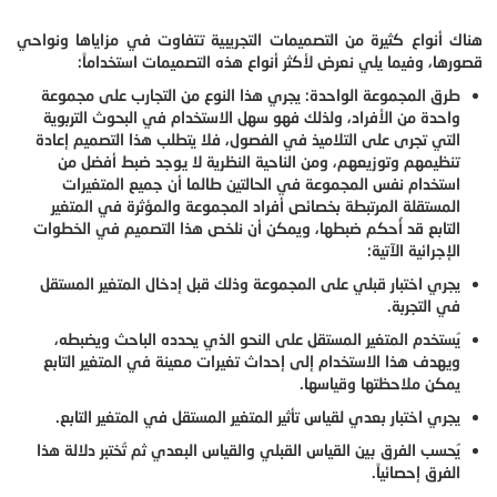
هناك أنواع كثيرة من التصميمات التجريبية تتفاوت في مزاياها ونواحي
قصورها، وفيما يلي نعرض لأكثر أنواع هذه التصميمات استخداماً:
طرق المجموعة الواحدة: يجري هذا النوع من التجارب على مجموعة
واحدة من الأفراد، ولذلك فهو سهل الاستخدام في البحوث التربوية
التي تجرى على التلاميذ في الفصول، فلا يتطلب هذا التصميم إعادة
تنظيمهم وتوزيعهم، ومن الناحية النظرية لا يوجد ضبط أفضل من
استخدام نفس المجموعة في الحالتين طالما أن جميع المتغيرات
المستقلة المرتبطة بخصائص أفراد المجموعة والمؤثرة في المتغير
التابع قد أُحكم ضبطها، ويمكن أن نلخص هذا التصميم في الخطوات
الإجرائية الآتية:
يجري اختبار قبلي على المجموعة وذلك قبل إدخال المتغير المستقل
في التجربة.
يُستخدم المتغير المستقل على النحو الذي يحدده الباحث ويضبطه،
ويهدف هذا الاستخدام إلى إحداث تغيرات معينة في المتغير التابع
يمكن ملاحظتها وقياسها.
يجري اختبار بعدي لقياس تأثير المتغير المستقل في المتغير التابع.
يُحسب الفرق بين القياس القبلي والقياس البعدي ثم تُختبر دلالة هذا
الفرق إحصائياً.