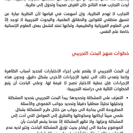
أيدت التجارب هذه النتائج كان الفرض صحيحاً وتحوّل إلى نظرية.
التجارب لا تهدم النظرية، وإن أسهمت في قيامها لأن النظرية عبارة عن
تنسيق منطقي للقوانين والحقائق العلمية، والبحوث التجريبية لا توجد إلاّ
في العلوم الفيزيائية والطبيعية، ولكنها تمتد لتشمل بعض العلوم الإنسانية
خاصة علم النفس.
خطوات منهج البحث التجريبي
إن البحث التجريبي لا يقتصر على إجراء الاختبارات لتحديد أسباب الظاهرة
وإنما يتعدى ذلك الى تنفيذ ‏الإجراءات الأخرى بشكل دقيق، وبدون هذه
الإجراءات فإن عملية الاختبار تصبح لا قيمة لها، وعلى ‏الباحث أن يتبع
الخطوات التالية في دراسته التجريبية:
التعرّف على المشكلة وتحديدها: يبدأ البحث التجريبي بتحديد المشكلة
وتحليلها تحليلاً منطقياً دقيقاً وتحديد جوانب الغموض والأسئلة
‏المطروحة التي بحاجة الى جواب من خلال طرح المشكلة بشكل
علمي مبيناً أركانها ومكوناتها ‏والتطرق إلى العوامل التي أدت إلى
المشكلة وعزلها، ولا تظهر المشكلة إلاّ عندما يشعر الباحث ‏بأن
الموضوع بحاجة الى إيضاح بحيث تؤرق المشكلة الباحث وتثير لديه عدم