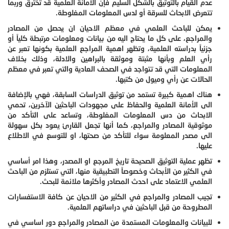
عدم القيام بالتوثيق بالشكل السليم فإن الأمانة العلمية قد تخترق وربما
تتعرض الابحاث للسرقة أو لدس المعلومات المغلوطة.
يمكن للباحث العلمي في معظم الاحيان ان يحصل من المصادر
والمراجع، على كل ما يحتاج اليه من بيانات ومعلومات مرتبطة كلياً أو
جزئياً بدراسته العلمية، وتظهر اهمية المراجع العلمية بكونها تعبر عن
رأي العلم وبأنها مثبتة وموثقة بالبراهين والادلة، وذلك بخلاف
المعلومات التي قد تتواجد في الصحف العادية والتي تعبر في معظم
الحالات عن رأي وميول من كتبها.
هناك اهمية كبيرة تستمد من توثيق الدراسات السابقة، فهي بالإضافة
الى الأمانة العلمية والحفاظ على مجهودات الباحثين الآخرين، تحمي
الابحاث من دس المعلومات المغلوطة، وتساعد على التأكد من
موثوقية المصادر والمراجع، كما أنها تجعل القارئ يعود بكل سهولة
الى مصدر المعلومة سواء للتأكد من صحتها، او للتوسع في الاطلاع
عليها.
تظهر عملية التوثيق الصحيحة تاريخ المرجع او المصدر، وهذا امر أساسي
في الكثير من الأبحاث وخصوصاً التطبيقية منها، التي تستلزم من الباحث
العلمي الاعتماد على احدث المصادر وأكثرها ملائمة للبحث.
تجيب المصادر والمراجع في الكثير من الاحيان عن كافة الاستفسارات
المطروحة من قبل الباحثين في دراساتهم العلمية.
للبيانات والمعلومات المستمدة من المصادر والمراجع دور اساسي في