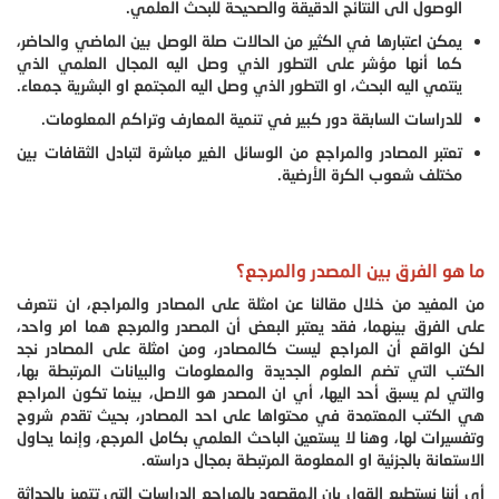
الوصول الى النتائج الدقيقة والصحيحة للبحث العلمي.
يمكن اعتبارها في الكثير من الحالات صلة الوصل بين الماضي والحاضر،
كما أنها مؤشر على التطور الذي وصل اليه المجال العلمي الذي
ينتمي اليه البحث، او التطور الذي وصل اليه المجتمع او البشرية جمعاء.
للدراسات السابقة دور كبير في تنمية المعارف وتراكم المعلومات.
تعتبر المصادر والمراجع من الوسائل الغير مباشرة لتبادل الثقافات بين
مختلف شعوب الكرة الأرضية.
ما هو الفرق بين المصدر والمرجع؟
من المفيد من خلال مقالنا عن امثلة على المصادر والمراجع، ان نتعرف
على الفرق بينهما، فقد يعتبر البعض أن المصدر والمرجع هما امر واحد،
لكن الواقع أن المراجع ليست كالمصادر، ومن امثلة على المصادر نجد
الكتب التي تضم العلوم الجديدة والمعلومات والبيانات المرتبطة بها،
والتي لم يسبق أحد اليها، أي ان المصدر هو الاصل، بينما تكون المراجع
هي الكتب المعتمدة في محتواها على احد المصادر، بحيث تقدم شروح
وتفسيرات لها، وهنا لا يستعين الباحث العلمي بكامل المرجع، وإنما يحاول
الاستعانة بالجزئية او المعلومة المرتبطة بمجال دراسته.
أي أننا نستطيع القول بان المقصود بالمراجع الدراسات التي تتميز بالحداثة