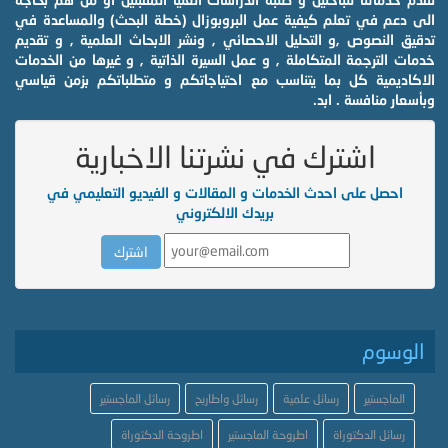
الى دعم في تعلم كيفية عمل البروبوزال (خطة البحث) والمساعدة في
تدقيق النصوص ,و التحليل الاحصائي , ونشر الابحاث العلمية , و تقديم
خدمات الترجمة المتكاملة , و عمل السيرة الذاتية , و غيرها من الخدمات
الاكاديمية كل بما يتناسب مع احتياجاتكم و متطلباتكم بزمن قياسي
وبأسعار منافسة . ابد.
اشترك في نشرتنا الاخبارية
احصل على احدث الخدمات و المقالات و الفيديو التعليمي في
بريدك الالكتروني
الوسوم
الماجستير
رسائل علمية
رسائل واطاريح
رسائل الماجستير
رسائل الدكتوراة
اطروحة الماجستير
اطروحة الدكتوراة