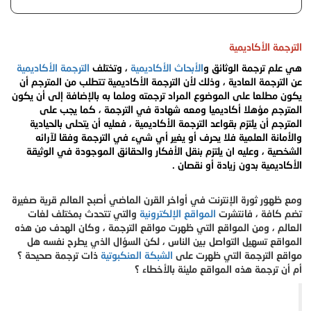
الترجمة الأكاديمية
هي علم ترجمة الوثائق و
الأبحاث الأكاديمية
، وتختلف
الترجمة الأكاديمية
عن الترجمة العادية ، وذلك لأن
الترجمة الأكاديمية
تتطلب من المترجم أن
يكون مطلعا على الموضوع المراد ترجمته وملما
به بالإضافة إلى أن يكون
المترجم مؤهلا أكاديميا ومعه شهادة في الترجمة ، كما يجب على
المترجم أن يلتزم بقواعد الترجمة الأكاديمية ، فعليه أن يتحلى بالحيادية
والأمانة العلمية فلا يحرف أو يغير أي شيء في الترجمة وفقا لآرائه
الشخصية ، وعليه ان يلتزم بنقل الأفكار والحقائق الموجودة في الوثيقة
الأكاديمية بدون زيادة أو نقصان .
ومع ظهور ثورة الإنترنت في أواخر القرن الماضي أصبح العالم قرية صغيرة
تضم كافة ، فانتشرت
المواقع الإلكترونية
والتي تتحدث بمختلف لغات
العالم ، ومن المواقع التي ظهرت مواقع الترجمة ، وكان الهدف من هذه
المواقع تسهيل التواصل بين الناس ، لكن السؤال الذي يطرح نفسه هل
مواقع الترجمة التي ظهرت على
الشبكة العنكبوتية
ذات ترجمة صحيحة ؟
أم أن ترجمة هذه المواقع مليئة
بالأخطاء ؟