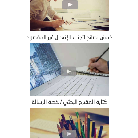
خمسُ نصائح لتجنب الإنتحال غير المقصود
كتابة المقترح البحثي / خطة الرسالة