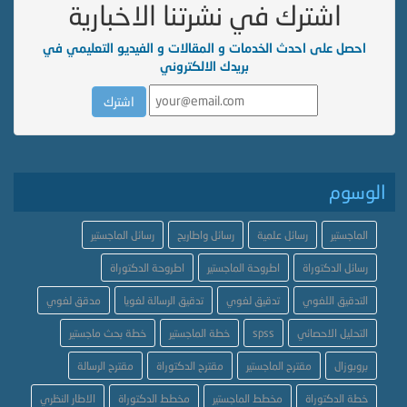
اشترك في نشرتنا الاخبارية
احصل على احدث الخدمات و المقالات و الفيديو التعليمي في
بريدك الالكتروني
الوسوم
الماجستير
رسائل علمية
رسائل واطاريح
رسائل الماجستير
رسائل الدكتوراة
اطروحة الماجستير
اطروحة الدكتوراة
التدقيق اللغوي
تدقيق لغوي
تدقيق الرسالة لغويا
مدقق لغوي
التحليل الاحصائي
spss
خطة الماجستير
خطة بحث ماجستير
بروبوزال
مقترح الماجستير
مقترح الدكتوراة
مقترح الرسالة
خطة الدكتوراة
مخطط الماجستير
مخطط الدكتوراة
الاطار النظري