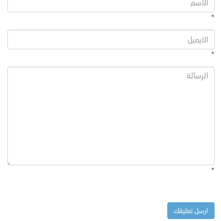
*
*
*