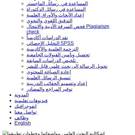
المساعدة في رسائل الماجستر
المساعدة في رسائل الدكتوراة
إعداد الأبحاث والأوراق العلمية
التدقيق اللغوي والنحوي
فحص السرقة الأدبية والانتحال Plagiarism
check
نقد الدراسات أكاديمياً
التحليل الإحصائي SPSS
الترجمة العلمية والأكاديمية
تحصيل وتأمين القبولات الجامعية
تلخيص الدراسات السابقة
تحويل الرسالة إلى بحث علمي قابل للنشر
إعادة الصياغة للمحتوى
تنسيق الرسائل العلمية
إعداد وتصميم الحقائب التدريبية
توفير المراجع والمصادر
المدونة
فيديوهات تعليمية
انفوجرافيك
تواصل معنا
وظائف
English