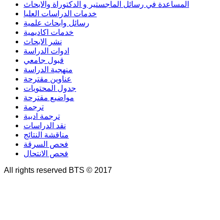
المساعدة في رسائل الماجستير و الدكتوراة والابحاث
خدمات الدراسات العليا
رسائل وابحاث علمية
خدمات اكاديمية
نشر الابحاث
ادوات الدراسة
قبول جامعي
منهجية الدراسة
عناوين مقترحة
جدول المحتويات
مواضيع مقترحة
ترجمة
ترجمة ادبية
نقد الدراسات
مناقشة النتائج
فحص السرقة
فحص الانتحال
All rights reserved BTS © 2017