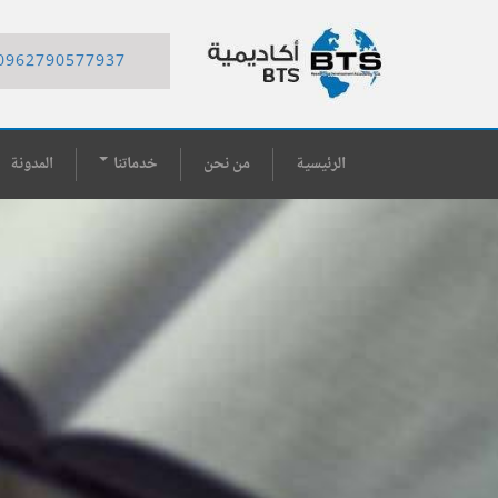
0962790577937
الرئيسية
من نحن
خدماتنا
المدونة