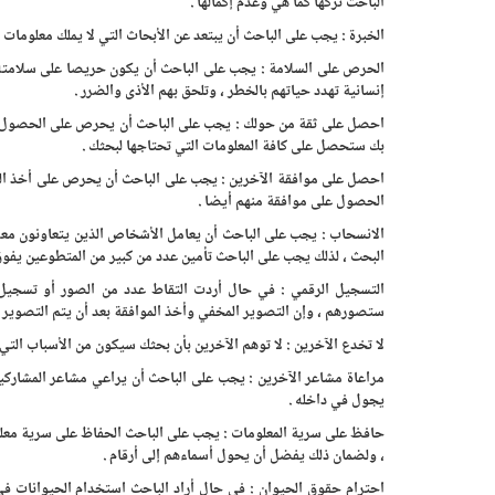
الباحث تركها كما هي وعدم إكمالها .
الخبرة : يجب على الباحث أن يبتعد عن الأبحاث التي لا يملك معلومات و
الحرص على السلامة : يجب على الباحث أن يكون حريصا على سلامته أ
إنسانية تهدد حياتهم بالخطر ، وتلحق بهم الأذى والضرر .
احصل على ثقة من حولك : يجب على الباحث أن يحرص على الحصول على
بك ستحصل على كافة المعلومات التي تحتاجها لبحثك .
احصل على موافقة الآخرين : يجب على الباحث أن يحرص على أخذ الم
الحصول على موافقة منهم أيضا .
الانسحاب : يجب على الباحث أن يعامل الأشخاص الذين يتعاونون معه 
البحث ، لذلك يجب على الباحث تأمين عدد من كبير من المتطوعين يفوق
التسجيل الرقمي : في حال أردت التقاط عدد من الصور أو تسجيل
ستصورهم ، وإن التصوير المخفي وأخذ الموافقة بعد أن يتم التصوير يع
لا تخدع الآخرين : لا توهم الآخرين بأن بحثك سيكون من الأسباب التي 
مراعاة مشاعر الآخرين : يجب على الباحث أن يراعي مشاعر المشاركين
يجول في داخله .
حافظ على سرية المعلومات : يجب على الباحث الحفاظ على سرية معل
، ولضمان ذلك يفضل أن يحول أسماءهم إلى أرقام .
احترام حقوق الحيوان : في حال أراد الباحث استخدام الحيوانات في 