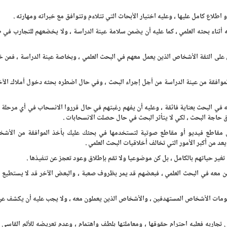
 اطلاع كامل عليها ، وعليه اختيار الأبحاث التي تتلاءم وتتوافق مع خبراته ومهارته .
ثناء بحثه العلمي ، كما عليه أن يضمن سلامة عينة الدراسة ، ولا يخضعهم للتجارب في
 الثقة الأشخاص الذين يعمل معهم في البحث العلمي ، وبخاصة عينة الدراسة ، فمن خ
وافقة من عينة الدراسة من أجل إجراء البحث ، وفي حال اضطره بحثه دخول أملاك الآخ
في البحث بعناية فائقة ، وعليه أن يفهم رغبتهم في حال قرروا الانسحاب في أي مرحلة
 حاجة البحث ، لكي لا يتأثر البحث في حال حصلت الانسحابات .
 مقاطع فيديو أو مقاطع صوتية لتستخدمها في بحثك عليك بأخذ الموافقة من الأشخ
د من أكبر الأمور التي تخالف أخلاقيات البحث العلمي .
تغير حياتهم بالكامل ، بل كن موضوعيا ولا تقم بإطلاق وعود تعجز عن تنفيذها .
 معه في البحث العلمي ، فبعضهم قد يمر بظروف صعبة ، والبعض الآخر قد لا يستطيع ال
ومات الأشخاص المستهدفين ، والأشخاص الذين يعملون معه ، ولا يجب عليه أن يكشف ع
تجاربه فعليه احترام حقوقها ، ومعاملتها بلطف واهتمام ، وعدم تعريضه للألم القاسي 