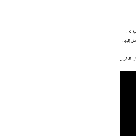
 له .
 إليها .
لى الطريق