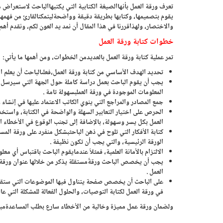
تعرف ورقة العمل بأنهاالصيغة الكتابية التي يكتبهاالباحث لاستعر
يقوم بتصميمها، وكتابها بطريقة دقيقة وواضحةليتمكنالقارئ من فهمها، و
والاختصار، ولهذاقررنا في هذا المقال أن نمد يد العون لكم، ونقدم أه
خطوات كتابة ورقة العمل
تمر عملية كتابة ورقة العمل بالعديدمن الخطوات، ومن أهمها ما يأتي:
تحديد الهدف الأساسي من كتابة ورقة العمل،فعلىالباحث أن يعلم ال
يجب أن يقوم الباحث بعمل دراسة كاملة حول الجهة التي سيرسل إلي
المعلومات الموجودة في ورقة العملبسهولة تامة .
جمع المصادر والمراجع التي ينوي الكاتب الاعتماد عليها في إنشاء 
الحرص على اختيار التعابير السهلة والواضحة في الكتابة، واستخدا
العمل بكل يسر وسهولة، بالإضافة إلى تجنب الوقوع في الأخطاء الل
كتابة الأفكار التي تلوح في ذهن الباحثبشكل منفرد على ورقة الم
الورقة الرئيسية، والتي يجب أن تكون نظيفة .
الالتزام بالأمانة العلمية، فمثلاً عندمايقوم الباحث باقتباس أي م
يجب أن يخصص الباحث ورقةًمستقلة يذكر من خلالها عنوان ورقة الع
العمل .
على الباحث أن يخصص صفحة يتناول فيها الموضوعات التي ست
في ورقة العمل لكتابة التوصيات، والحلول الفعالة للمشكلة التي عال
ولضمان ورقة عمل مميزة وخالية من الأخطاء سارع بطلب المساعدةمب