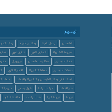
الوسوم
الماجستير
رسائل علمية
رسائل واطاريح
رسائل الماجس
اطروحة الدكتوراة
التدقيق اللغوي
تدقيق لغوي
تدقيق 
خطة الماجستير
خطة بحث ماجستير
بروبوزال
مقترح
مخطط الماجستير
مخطط الدكتوراة
الاطار النظري
ال
المساعدة في رسائل الماجستير و الدكتوراة والابحاث
خدمات الدر
نشر الابحاث
ادوات الدراسة
قبول جامعي
منهجية الد
ترجمة
ترجمة ادبية
نقد الدراسات
مناقشة النتائج