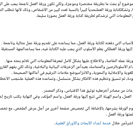
اض موضوع أو بحث ما بطريقة مختصرة وموجزة، ولكي تكون ورقة العمل ناجحة يجب على ال
تشكلكتابة ورقة العملتحدياً كبيراً بالنسبة لعدد كبير من الأشخاص، وذلك لأنها تتطلب الد
م المعلومات التي ترشدكم لطريقة كتابة ورقة العمل بصورة سليمة.
أسباب التي دفعته لكتابة ورقة العمل، مما يساعده على تقديم ورقة عمل مثالية وناجحة .
ها ورقة العمللكي يعلم الأسلوب الذي يجب عليه الكتابة فيه، مما يساعدالجهة المستقبلة 
ورقة عمله الخاصة، والاطلاع عليها بشكل كامل لمعرفةالمعلومات التي تلائم بحثه منها .
م الأسلوبالرصين والمتماسك بعيداًعن الزخرفات البيانية والبلاغية، وذلك لكي يفهم القارئ
غوية والإملائية والنحوية، والالتزامبوضع علامات الترقيم في أماكنها الصحيحة .
سودة، ثم تنسيق وتنظيم هذه الأفكار بشكل متسلسل، وتساعده هذه العملية علىتجنب الأخطا
علومات من مصادر أخرىعليه توثيق هذا الاقتباس، وذكر المصدر .
مل، واسم الهيئة التي تتبع إليها ورقة العمل، واسم المؤلف، وفي النهاية يكتب تاريخ إع
قوم الورقة بشرحها، بالإضافة إلى تخصيص صفحة أخرى من أجل عرض الملخص، مع تخ
جتها ورقة العمل .
اشرةًمن خلال
خدمة إعداد الأبحاث والأوراق العلمية
.