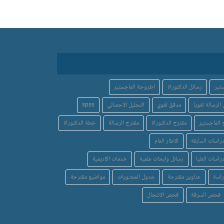
تير
رسائل الدكتوراة
اطروحة الماجستير
الرسالة لغويا
مدقق لغوي
التحليل الاحصائي
spss
 الماجستير
مقترح الدكتوراة
مقترح الرسالة
خطة الدكتوراة
دراسات السابقة
الاطار العام
اسات العليا
رسائل وابحاث علمية
خدمات اكاديمية
راسة
عناوين مقترحة
جدول المحتويات
مواضيع مقترحة
فحص السرقة
فحص الانتحال