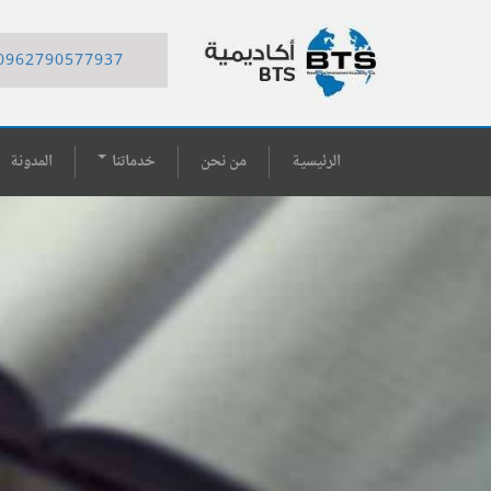
0962790577937
الرئيسية
من نحن
خدماتنا
المدونة