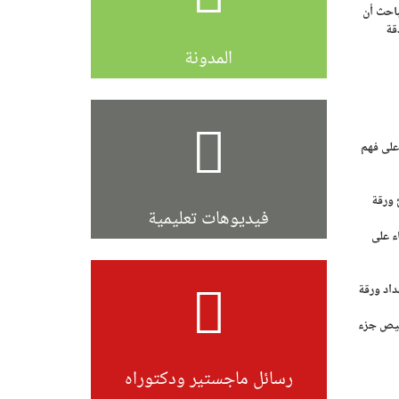
باحث أن
قة
المدونة
على فهم
 ورقة
فيديوهات تعليمية
ء على
داد ورقة
صيص جزء
رسائل ماجستير ودكتوراه