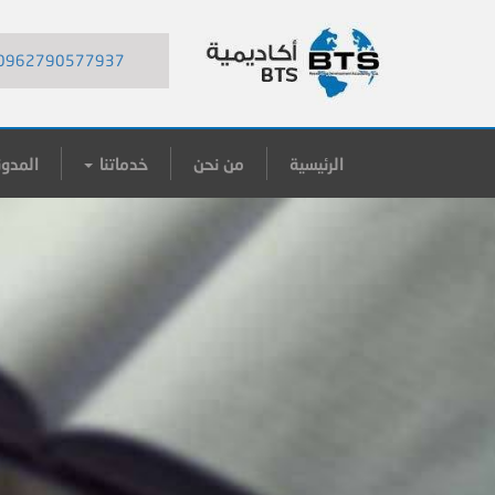
0962790577937
الرئيسية
من نحن
خدماتنا
المدون