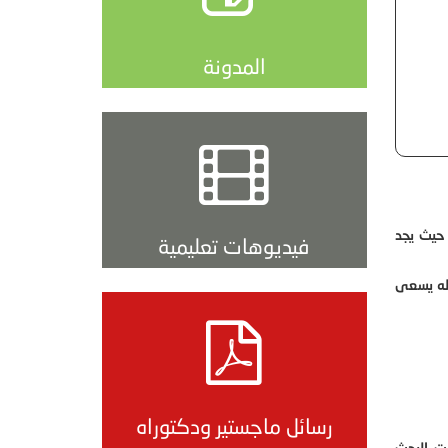
المدونة
 حيث يجد
فيديوهات تعليمية
اله يسعى
رسائل ماجستير ودكتوراه
ت البحث