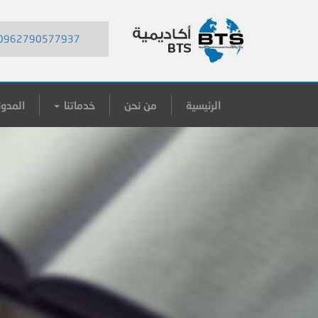
0962790577937
الرئيسية
من نحن
خدماتنا
المدون