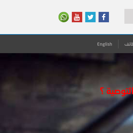
ائف
English
لتوصية ؟