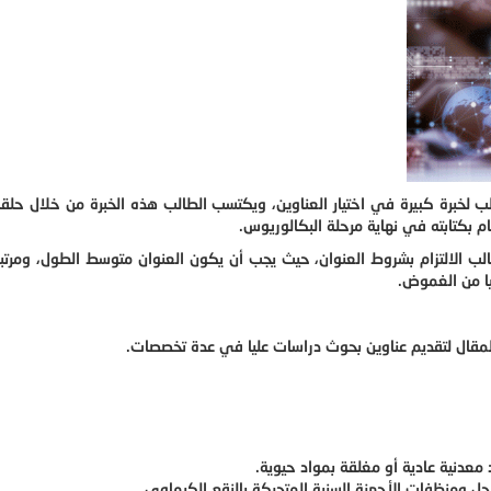
الب لخبرة كبيرة في اختيار العناوين، ويكتسب الطالب هذه الخبرة من خلال حلق
م بكتابته في نهاية مرحلة البكالوريوس.
لب الالتزام بشروط العنوان، حيث يجب أن يكون العنوان متوسط الطول، ومرتب
يا من الغموض.
 المقال لتقديم عناوين بحوث دراسات عليا في عدة تخصصات.
د معدنية عادية أو مغلقة بمواد حيوية.
حل ومنظفات الأجهزة السنية المتحركة بالنقع الكيماوي.