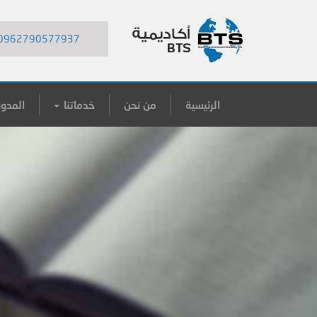
0962790577937
الرئيسية
من نحن
خدماتنا
المدون