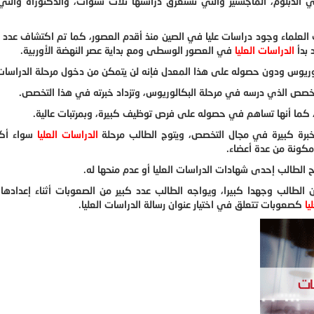
الدبلوم، الماجستير والتي تستغرق دراستها ثلاث سنوات، والدكتوراه والت
لعلماء وجود دراسات عليا في الصين منذ أقدم العصور، كما تم اكتشاف عدد م
 بدأ
الدراسات العليا
في العصور الوسطى ومع بداية عصر النهضة الأوربية.
لوريوس ودون حصوله على هذا المعدل فإنه لن يتمكن من دخول مرحلة الدراسات ا
خصص الذي درسه في مرحلة البكالوريوس، وتزداد خبرته في هذا التخصص.
ة، كما أنها تساهم في حصوله على فرص توظيف كبيرة، وبمرتبات عالية.
خبرة كبيرة في مجال التخصص، ويتوج الطالب مرحلة
الدراسات العليا
سواء أك
مكونة من عدة أعضاء.
 الطالب إحدى شهادات الدراسات العليا أو عدم منحها له.
ن الطالب وجهدا كبيرا، ويواجه الطالب عدد كبير من الصعوبات أثناء إعدادها 
يا
كصعوبات تتعلق في اختيار عنوان رسالة الدراسات العليا.