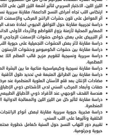
الليزر اللين، الاختبار السريري لتأثير أشعة الليزر اللين على
ارتكاس اللب تجاه أمراض النسج الداعمة/ مقارنة سريرية نسي
أثر العوامل على تلون حشرات الراتنج المركب والإسمنت ا
دراسة تجريبية مقارنة حول التوافق الحيوي لمادة صدف البح
المعايير المحلية لأزمنة بزوغ القواطع والأرحاء الأولى الد
أثر التبييض على بعض خواص حشوات الإسمنت الزجاجي ال
دراسة مقارنة لأثر بعض الحشوات التجميلية على حيوية الل
دراسة مقارنة بين حشوات الكومبومير وحشوات الأرستون في 
دراسة سريرية ونسيجية لتقويم مزيج قالب العظم اللا ع
العظمية.
دراسة مقارنة نسيجية وكيمياسجية مناعية ما بين البشرة الم
دراسة مقارنة بين الطرائق المتبعة في تحديد طول الأقنية الج
مضادات الإنتان بعد قلع الأسنان العلوية المنطمرة عند 
صفات وأبعاد المركب السني لدى الأشخاص ذوي الإطباق ا
هندسة القحف الوجهي عند الأفراد ذوي الأطباق الطبيعي م
دراسة مقارنة لتأثير كل من الليزر اللين والمعالجة الدوائية ا
المنطمرة.
دراسة مخبرية حيوية سريرية مقارنة لبعض أنواع الراتنجات
الخلفية وتأثيرها على اللب السني.
تقييم دور التهاب النسج حول السنية كعامل خطورة محتمل 
حيوية وجرثومية.