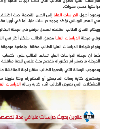
الدراسات العليا حصول الطالب على ثلاث درجات علمية وهي 
دراستها خمس سنوات.
وتعود أصول
الدراسات العليا
إلى الصين القديمة حيث اكتشف ا
في العصر اليوناني تؤكد وجود دراسات عليا، أما في أوربا فقد
ويحتاج التحاق الطالب امتلاكه لمعدل مرتفع في مرحلة البكا
وفي مرحلة
الدراسات العليا
يتعمق الطالب بشكل أكثر في الت
وتوفر شهادة الدراسات العليا للطالب مكانة اجتماعية مرموق
كما أن مرحلة الدراسات العليا تساعد الطالب على اكتساب 
المرحلة ماجستير أم دكتوراه بتقديم بحث علمي للجنة مناقشة 
وبموجب الرسالة التي يقدمها الطالب ستقرر لجنة المناقشة منح
وتستغرق كتابة رسالة الماجستير أو الدكتوراه وقتا طويلا م
المشكلات التي تعترض الطالب أثناء كتابة رسالة
الدراسات العل