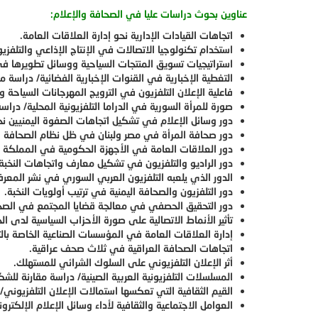
عناوين بحوث دراسات عليا في الصحافة والإعلام:
اتجاهات القيادات الإدارية نحو إدارة العلاقات العامة.
استخدام تكنولوجيا الاتصالات في الإنتاج الإذاعي والتلفز
استراتيجيات تسويق المنتجات السياحية ووسائل تطويرها في
التغطية الإخبارية في القنوات الإخبارية الفضائية/ دراسة مق
فاعلية الإعلان التلفزيون في الترويج المهرجانات السياحة
صورة للمرأة السورية في الدراما التلفزيونية المحلية/ درا
دور وسائل الإعلام في تشكيل اتجاهات الصفوة اليمنيين نحو 
دور صحافة المرأة في مصر ولبنان في ظل نظام الصحافة 
دور العلاقات العامة في الأجهزة الحكومية في المملكة ا
دور الراديو والتلفزيون في تشكيل معارف واتجاهات النخبة ا
الدور الذي يلعبه التلفزيون العربي السوري في نشر المعرف
دور التلفزيون والصحافة اليمنية في ترتيب أولويات النخبة.
دور التحقيق الحصفي في معالجة قضايا المجتمع في الصحافة
تأثير الأنماط الاتصالية على صورة الأحزاب السياسية لدى ال
إدارة العلاقات العامة في المؤسسات الصناعية الخاصة با
اتجاهات الصحافة العراقية في ثلاث صحف عراقية.
أثر الإعلان التلفزيوني على السلوك الشرائي للمستهلك.
المسلسلات التلفزيونية العربية الصينية/ دراسة مقارنة لل
القيم الثقافية التي تعكسها استمالات الإعلان التلفزيوني/ 
العوامل الاجتماعية والثقافية لأداء وسائل الإعلام الإلكتر