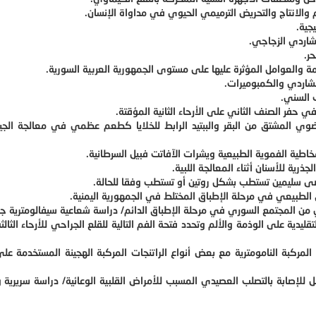
 الألم والانتاج والتحريض الترميمي الحيوي في مداواة الإنسان.
جية.
لشاردي الزجاجي.
ر.
ائمة والعوامل المؤثرة عليها على مستوى الجمهورية العربية السورية.
شاردي والكمبوميرات.
ب السني.
حفر الصنف الثاني على الأرحاء الثانية المؤقتة.
ضوي المشتق من البقر والببتيد الرابط للخلايا كطعم عظمي في معالجة الج
خاطية الفموية الطبيعية ويشرات الآفاتت فبيل السرطانية.
ذرية للأسنان أثناء المعالجة اللبية.
مرضى سليمين تستطب بشكل روتين أو تستطب وفقا للحالة.
لطبيعي في مرحلة الإطباق المختلط في الجمهورية اليمنية.
ن المجتمع السوري في مرحلة الإطباق الدائم/ دراسة شعاعية سيفالومترية جان
لتقليدية على الوذمة والألم وتحدد فتحة الفم التالية للقلع الجراحي للأرحاء الثالث
 المركبة النامومترية مع بعض أنواع الراتنجات المركبة الهجينة المستخدمة على
للإصابة بالتصلب العصيدي المسبب للأمراض القلبية الوعائية/ دراسة سريرية و