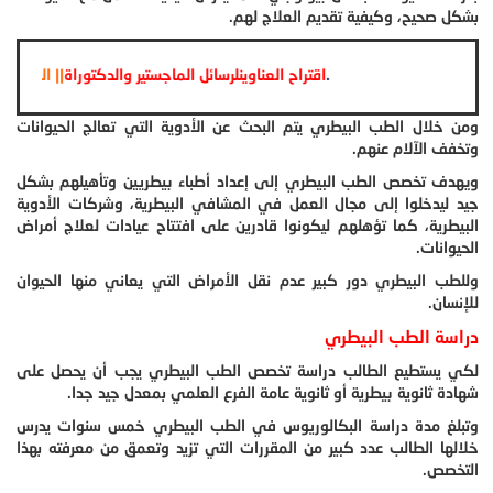
بشكل صحيح، وكيفية تقديم العلاج لهم.
.
اقتراح العناوينلرسائل الماجستير والدكتوراة
|
|
ومن خلال الطب البيطري يتم البحث عن الأدوية التي تعالج الحيوانات
وتخفف الآلام عنهم.
ويهدف تخصص الطب البيطري إلى إعداد أطباء بيطريين وتأهيلهم بشكل
جيد ليدخلوا إلى مجال العمل في المشافي البيطرية، وشركات الأدوية
البيطرية، كما تؤهلهم ليكونوا قادرين على افتتاح عيادات لعلاج أمراض
الحيوانات.
وللطب البيطري دور كبير عدم نقل الأمراض التي يعاني منها الحيوان
للإنسان.
دراسة الطب البيطري
لكي يستطيع الطالب دراسة تخصص الطب البيطري يجب أن يحصل على
شهادة ثانوية بيطرية أو ثانوية عامة الفرع العلمي بمعدل جيد جدا.
وتبلغ مدة دراسة البكالوريوس في الطب البيطري خمس سنوات يدرس
خلالها الطالب عدد كبير من المقررات التي تزيد وتعمق من معرفته بهذا
التخصص.