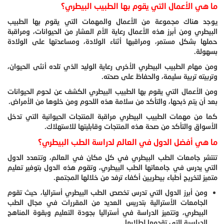
ما هي الأعمال التي يقوم بها الطبيب البيطري؟
يوجد هناك مجموعة من الأعمال والمهمات التي يقوم بها الطبيب
البيطري ومن أبرز هذه الأعمال رعاية الأم العشار من الحيوانات، ومراقبة
حملها بشكل مستمر، ومراقبها أثناء الولادة، ومساعدتها على الولادة
بسهولة.
ومن مهام الطبيب البيطري الأخرى رعاية الوليد الذي تلده أنثى الحيوان،
وتربيته تربية سليمة، والحفاظ على صحته.
ومن الأعمال التي يقوم بها الطبيب البيطري الكشف عن لحوم الحيوانات
بعد أن يتم ذبحها، والتأكد من سلامة هذه اللحوم ومن خلوها من الأمراض.
كما من مهمات الطبيب البيطري مراقبة المنتجات الحيوانية التي تدخل
الأسواق والتأكد من صحة هذه المنتجات وقابليتها للاستهلاك.
ما هي أفضل الدول في العالم لدراسة الطب البيطري؟
تنتشر جامعات الطب البيطري في كل مكان في العالم، وتتعدد الدول
التي يدرس في جامعاتها الطب البيطري، وتقوم هذه الدول بتوفير تعليم
متميز لتخريج أطباء بيطريين أكفاء ترفد من خلالها المجتمع.
ومن أبرز الدول التي تدرس تخصص الطب البيطري أستراليا، حيث تقوم
الجامعات الأسترالية بتدريس العديد من المقررات في مجال الطب
البيطري، وتتميز الدراسة في أستراليا بجودة التعليم وبقوة المناهج
الدراسية التي تقدمها لطلابها.