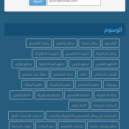
الوسوم
الماجستير
رسائل علمية
رسائل واطاريح
رسائل الماجستير
رسائل الدكتوراة
اطروحة الماجستير
اطروحة الدكتوراة
التدقيق اللغوي
تدقيق لغوي
تدقيق الرسالة لغويا
مدقق لغوي
التحليل الاحصائي
spss
خطة الماجستير
خطة بحث ماجستير
بروبوزال
مقترح الماجستير
مقترح الدكتوراة
مقترح الرسالة
خطة الدكتوراة
مخطط الماجستير
مخطط الدكتوراة
الاطار النظري
الدراسات السابقة
الاطار العام
المساعدة في رسائل الماجستير و الدكتوراة والابحاث
خدمات الدراسات العليا
رسائل وابحاث علمية
خدمات اكاديمية
نشر الابحاث
ادوات الدراسة