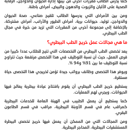
كما يدرس الطالب مقررات أخرى من بينها إدارة الحيوان والدواجن، الرقابة
الصحية على الألبان والزيوت والدهون والبيض، أمراض باطنة.
ومن بين الأمراض التي يدرسها الطالب تلقيح صناعي، صحة الحيوان
والدواجن، توليد، حيوانات برية، أمراض الطيور والأرانب، أمراض مشتركة،
بالإضافة إلى مجموعة أخرى من المقررات التي تزيد من خبرة في مجال
الطب البيطري.
ما هي مجالات عمل خريج الطب البيطري؟
يعد تخصص الطب البيطري من التخصصات التي تتيح للطلاب عددا كبيرا من
فرص العمل، حيث أن نسبة التوظيف في هذا التخصص مرتفعة حيث تتراوح
نسبة التوظيف ما بين 91% و94 %.
ويوفر هذا التخصص وظائف برواتب جيدة تؤمن لخريجي هذا التخصص حياة
مستقرة.
يستطيع خريج الطب البيطري أن يقوم بافتتاح عيادة بيطرية يعالج فيها
الحيوانات، ويجري لهم العمليات.
كما يستطيع أن يعمل الطبيب في الهيئة العامة للخدمات البيطرية
كمراقب عام في قسم الأوبئة البيطرية، مراقب في قسم الطاعون
البقري.
ومن المجالات التي من الممكن أن يعمل فيها خريج تخصص البيطرة
المستشفيات البيطرية، المحاجر البيطرية.