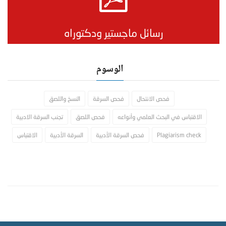
رسائل ماجستير ودكتوراه
الوسوم
فحص الانتحال
فحص السرقة
النسخ واللصق
الاقتباس في البحث العلمي وأنواعه
فحص اللصق
تجنب السرقة الادبية
Plagiarism check
فحص السرقة الأدبية
السرقة الأدبية
الاقتباس