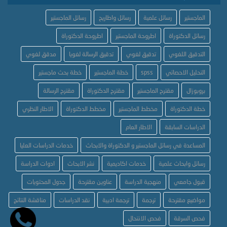
الماجستير
رسائل علمية
رسائل واطاريح
رسائل الماجستير
رسائل الدكتوراة
اطروحة الماجستير
اطروحة الدكتوراة
التدقيق اللغوي
تدقيق لغوي
تدقيق الرسالة لغويا
مدقق لغوي
التحليل الاحصائي
spss
خطة الماجستير
خطة بحث ماجستير
بروبوزال
مقترح الماجستير
مقترح الدكتوراة
مقترح الرسالة
خطة الدكتوراة
مخطط الماجستير
مخطط الدكتوراة
الاطار النظري
الدراسات السابقة
الاطار العام
المساعدة في رسائل الماجستير و الدكتوراة والابحاث
خدمات الدراسات العليا
رسائل وابحاث علمية
خدمات اكاديمية
نشر الابحاث
ادوات الدراسة
قبول جامعي
منهجية الدراسة
عناوين مقترحة
جدول المحتويات
مواضيع مقترحة
ترجمة
ترجمة ادبية
نقد الدراسات
مناقشة النتائج
فحص السرقة
فحص الانتحال