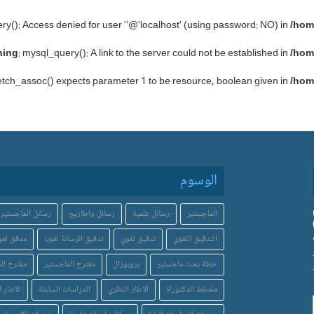
ry(): Access denied for user ''@'localhost' (using password: NO) in
/hom
ning
: mysql_query(): A link to the server could not be established in
/hom
etch_assoc() expects parameter 1 to be resource, boolean given in
/hom
الوسوم
الماجستير
رسائل علمية
رسائل واطاريح
رسائل الماجستير
التدقيق اللغوي
تدقيق لغوي
تدقيق الرسالة لغويا
مدقق لغو
خطة بحث ماجستير
بروبوزال
مقترح الماجستير
مقترح الد
مخطط الدكتوراة
الاطار النظري
الدراسات السابقة
الاطار ا