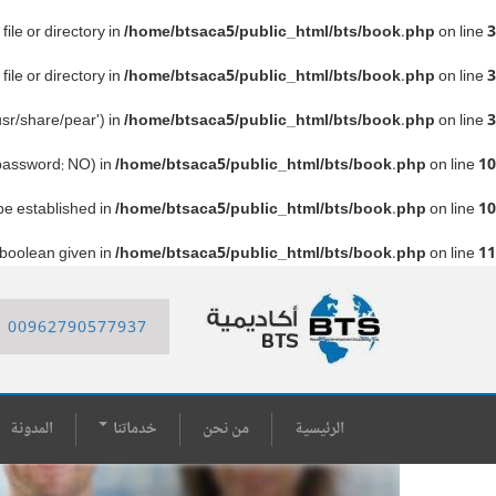
le or directory in
/home/btsaca5/public_html/bts/book.php
on line
3
le or directory in
/home/btsaca5/public_html/bts/book.php
on line
3
sr/share/pear') in
/home/btsaca5/public_html/bts/book.php
on line
3
 password: NO) in
/home/btsaca5/public_html/bts/book.php
on line
10
 be established in
/home/btsaca5/public_html/bts/book.php
on line
10
 boolean given in
/home/btsaca5/public_html/bts/book.php
on line
11
00962790577937
الرئيسية
من نحن
خدماتنا
المدونة