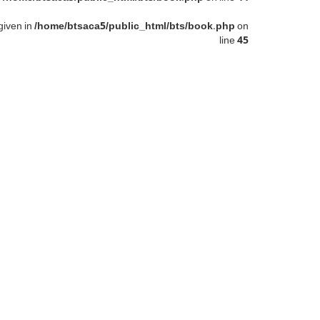
given in
/home/btsaca5/public_html/bts/book.php
on
line
45