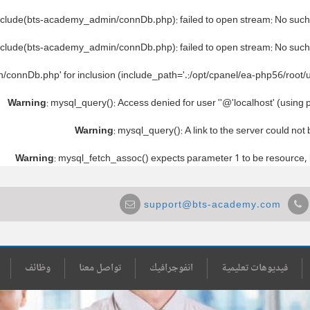
include(bts-academy_admin/connDb.php): failed to open stream: No such fi
include(bts-academy_admin/connDb.php): failed to open stream: No such fi
/connDb.php' for inclusion (include_path='.:/opt/cpanel/ea-php56/root/u
Warning
: mysql_query(): Access denied for user ''@'localhost' (using
Warning
: mysql_query(): A link to the server could not
Warning
: mysql_fetch_assoc() expects parameter 1 to be resource,
support@bts-academy.com
فيديوهات تعليمية
انفوجرافيك
تواصل معنا
وظائف