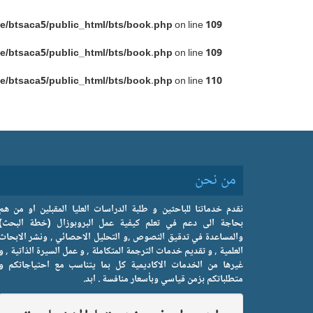
e/btsaca5/public_html/bts/book.php
on line
109
e/btsaca5/public_html/bts/book.php
on line
109
e/btsaca5/public_html/bts/book.php
on line
110
من نحن
نقدم خدماتنا للباحثين و طلبة الدراسات العليا المقبلين او من هم
بحاجة الى دعم في تعلم كيفية عمل البروبوزال (خطة البحث)
والمساعدة في تدقيق النصوص ,و التحليل الاحصائي , ونشر الابحاث
العلمية , و تقديم خدمات الترجمة المتكاملة , و عمل السيرة الذاتية , و
غيرها من الخدمات الاكاديمية كل بما يتناسب مع احتياجاتكم و
متطلباتكم بزمن قياسي وبأسعار منافسة . ابد.