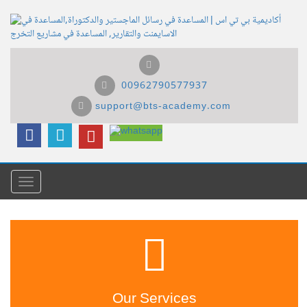
00962790577937
support@bts-academy.com
Menu
Our Services