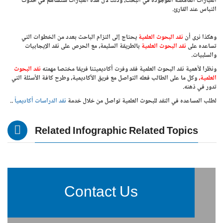
العبارات الغامضة الموجودة في البحث، وذلك لأن هذه العبارات ستساهم في حدوث
التباس عند القارئ.
وهكذا نرى أن
نقد البحوث العلمية
يحتاج إلى التزام الباحث بعدد من الخطوات التي
تساعده على
نقد البحوث العلمية
بالطريقة السليمة، مع الحرص على نقد الإيجابيات
والسلبيات.
ونظرا لأهمية نقد البحوث العلمية فقد وفرت أكاديميتنا فريقا مختصا مهمته
نقد البحوث
العلمية،
وكل ما على الطالب فعله التواصل مع فريق الأكاديمية، وطرح كافة الأسئلة التي
تدور في ذهنه.
لطلب المساعده في النقد للبحوث العلمية تواصل من خلال خدمة
نقد الدراسات أكاديمياً
..
Related Infographic Related Topics
Contact Us