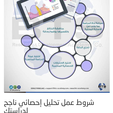
شروط عمل تحليل إحصائي ناجح
لدراستك