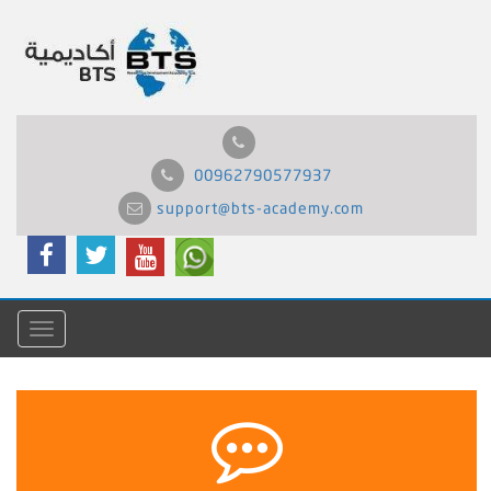
00962790577937
support@bts-academy.com
Menu