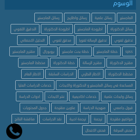
الوسوم
الماجستير
رسائل علمية
رسائل واطاريح
رسائل الماجستير
رسائل الدكتوراة
اطروحة الماجستير
اطروحة الدكتوراة
التدقيق اللغوي
تدقيق لغوي
تدقيق الرسالة لغويا
مدقق لغوي
التحليل الاحصائي
spss
خطة الماجستير
خطة بحث ماجستير
بروبوزال
مقترح الماجستير
مقترح الدكتوراة
مقترح الرسالة
خطة الدكتوراة
مخطط الماجستير
مخطط الدكتوراة
الاطار النظري
الدراسات السابقة
الاطار العام
المساعدة في رسائل الماجستير و الدكتوراة والابحاث
خدمات الدراسات العليا
رسائل وابحاث علمية
خدمات اكاديمية
نشر الابحاث
ادوات الدراسة
قبول جامعي
منهجية الدراسة
عناوين مقترحة
جدول المحتويات
مواضيع مقترحة
ترجمة
ترجمة ادبية
نقد الدراسات
مناقشة النتائج
فحص السرقة
فحص الانتحال