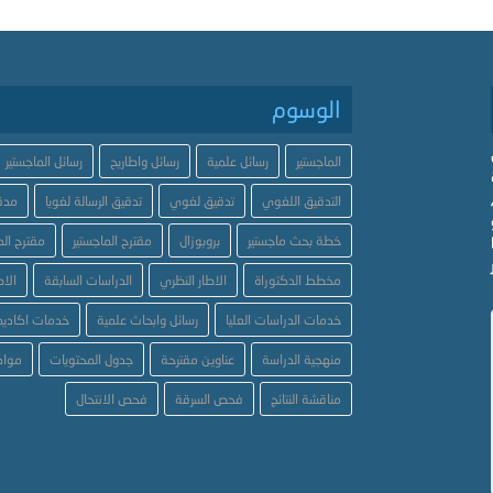
الوسوم
الماجستير
رسائل علمية
رسائل واطاريح
رسائل الماجستير
التدقيق اللغوي
تدقيق لغوي
تدقيق الرسالة لغويا
مدق
خطة بحث ماجستير
بروبوزال
مقترح الماجستير
مقترح الد
مخطط الدكتوراة
الاطار النظري
الدراسات السابقة
الاط
خدمات الدراسات العليا
رسائل وابحاث علمية
خدمات اكاديم
منهجية الدراسة
عناوين مقترحة
جدول المحتويات
مواض
مناقشة النتائج
فحص السرقة
فحص الانتحال