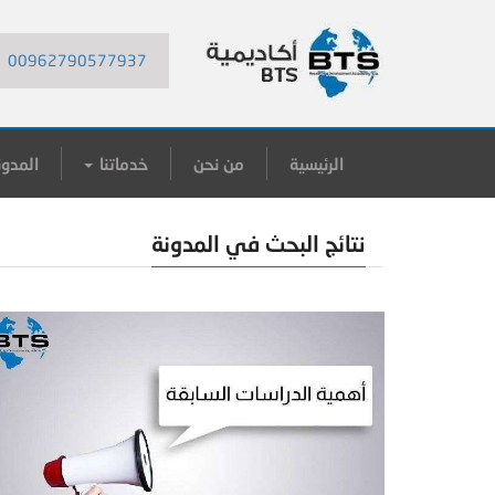
00962790577937
الرئيسية
من نحن
خدماتنا
المدون
نتائج البحث في المدونة