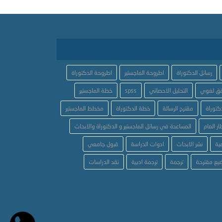
رسائل الدكتوراة
اطروحة الماجستير
اطروحة الدكتوراة
ق لغوي
التحليل الاحصائي
spss
خطة الماجستير
كتوراة
مقترح الرسالة
خطة الدكتوراة
مخطط الماجستير
ار العام
المساعدة في رسائل الماجستير و الدكتوراة والابحاث
ية
نشر الابحاث
ادوات الدراسة
قبول جامعي
يع مقترحة
ترجمة
ترجمة ادبية
نقد الدراسات