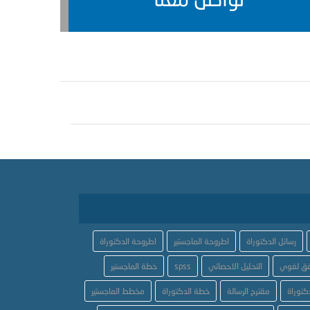
رسائل الدكتوراة
اطروحة الماجستير
اطروحة الدكتوراة
ق لغوي
التحليل الاحصائي
spss
خطة الماجستير
كتوراة
مقترح الرسالة
خطة الدكتوراة
مخطط الماجستير