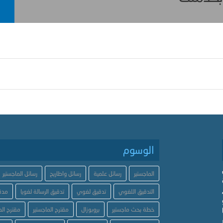
الوسوم
الماجستير
رسائل علمية
رسائل واطاريح
رسائل الماجستير
التدقيق اللغوي
تدقيق لغوي
تدقيق الرسالة لغويا
مدق
خطة بحث ماجستير
بروبوزال
مقترح الماجستير
مقترح الد