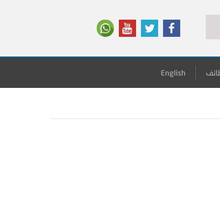
ائف
English