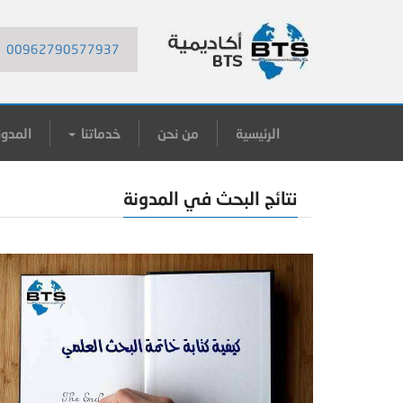
00962790577937
الرئيسية
من نحن
خدماتنا
المدون
نتائج البحث في المدونة