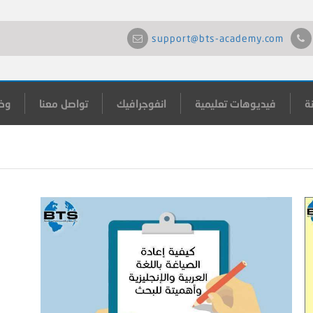
support@bts-academy.com
ة
فيديوهات تعليمية
انفوجرافيك
تواصل معنا
وظ