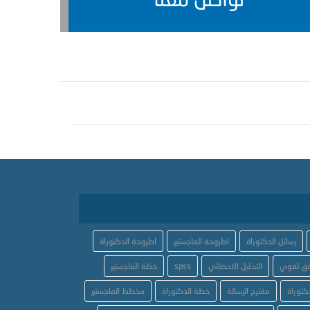
رسائل الدكتوراة
اطروحة الماجستير
اطروحة الدكتوراة
ق لغوي
التحليل الاحصائي
spss
خطة الماجستير
كتوراة
مقترح الرسالة
خطة الدكتوراة
مخطط الماجستير