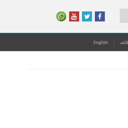
ائف
English