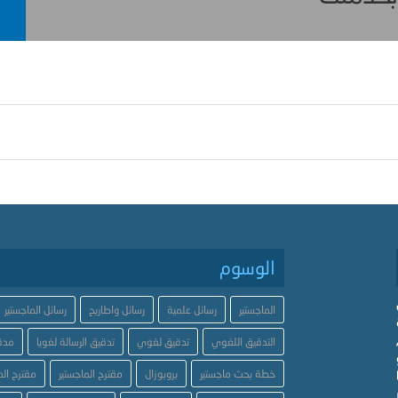
الوسوم
الماجستير
رسائل علمية
رسائل واطاريح
رسائل الماجستير
التدقيق اللغوي
تدقيق لغوي
تدقيق الرسالة لغويا
مدق
خطة بحث ماجستير
بروبوزال
مقترح الماجستير
مقترح الد