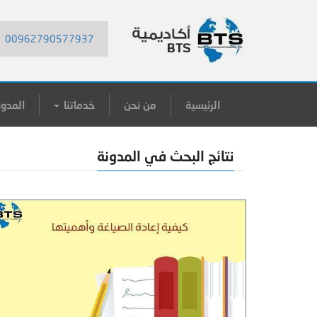
00962790577937
الرئيسية
من نحن
خدماتنا
المدون
نتائج البحث في المدونة